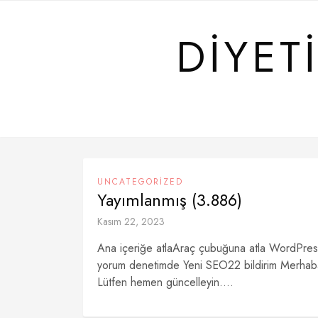
Skip
to
DIYET
content
UNCATEGORIZED
Yayımlanmış (3.886)
Kasım 22, 2023
Ana içeriğe atlaAraç çubuğuna atla WordPre
yorum denetimde Yeni SEO22 bildirim Merhaba,
Lütfen hemen güncelleyin....