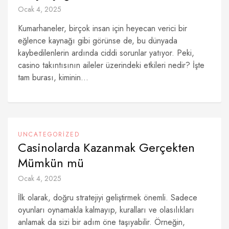
Ocak 4, 2025
Kumarhaneler, birçok insan için heyecan verici bir
eğlence kaynağı gibi görünse de, bu dünyada
kaybedilenlerin ardında ciddi sorunlar yatıyor. Peki,
casino takıntısının aileler üzerindeki etkileri nedir? İşte
tam burası, kiminin...
UNCATEGORIZED
Casinolarda Kazanmak Gerçekten
Mümkün mü
Ocak 4, 2025
İlk olarak, doğru stratejiyi geliştirmek önemli. Sadece
oyunları oynamakla kalmayıp, kuralları ve olasılıkları
anlamak da sizi bir adım öne taşıyabilir. Örneğin,