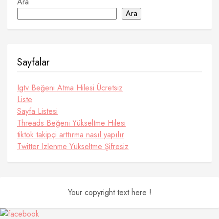
Ara
Ara
Sayfalar
Igtv Beğeni Atma Hilesi Ücretsiz
Liste
Sayfa Listesi
Threads Beğeni Yükseltme Hilesi
tiktok takipçi arttırma nasıl yapılır
Twitter Izlenme Yükseltme Şifresiz
Your copyright text here !