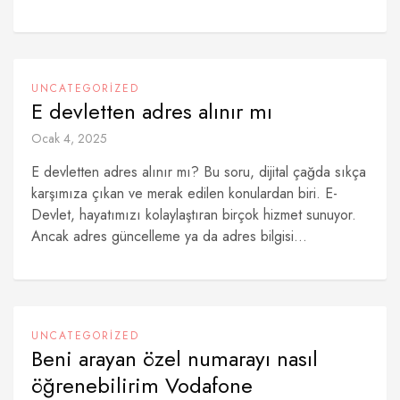
UNCATEGORIZED
E devletten adres alınır mı
Ocak 4, 2025
E devletten adres alınır mı? Bu soru, dijital çağda sıkça
karşımıza çıkan ve merak edilen konulardan biri. E-
Devlet, hayatımızı kolaylaştıran birçok hizmet sunuyor.
Ancak adres güncelleme ya da adres bilgisi...
UNCATEGORIZED
Beni arayan özel numarayı nasıl
öğrenebilirim Vodafone