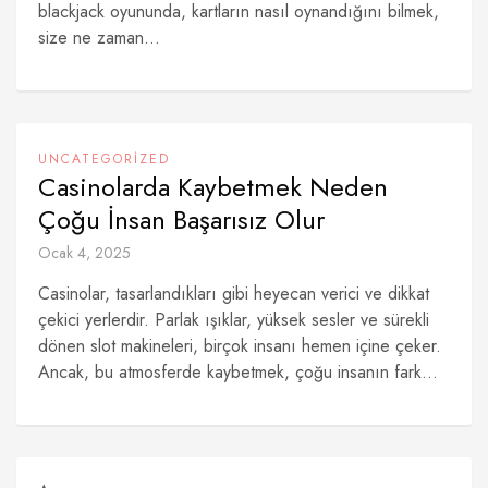
blackjack oyununda, kartların nasıl oynandığını bilmek,
size ne zaman...
UNCATEGORIZED
Casinolarda Kaybetmek Neden
Çoğu İnsan Başarısız Olur
Ocak 4, 2025
Casinolar, tasarlandıkları gibi heyecan verici ve dikkat
çekici yerlerdir. Parlak ışıklar, yüksek sesler ve sürekli
dönen slot makineleri, birçok insanı hemen içine çeker.
Ancak, bu atmosferde kaybetmek, çoğu insanın fark...