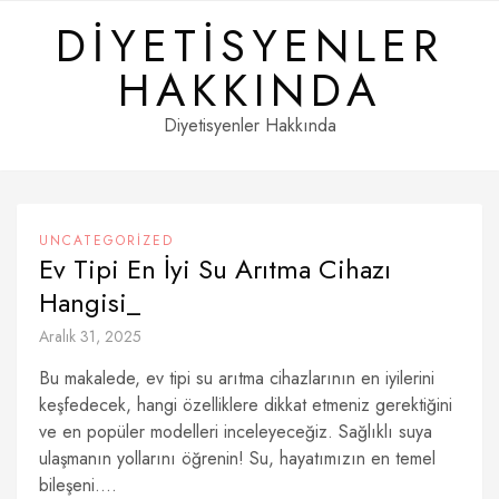
Skip
DIYETISYENLER
to
content
HAKKINDA
Diyetisyenler Hakkında
UNCATEGORIZED
Ev Tipi En İyi Su Arıtma Cihazı
Hangisi_
Aralık 31, 2025
Bu makalede, ev tipi su arıtma cihazlarının en iyilerini
keşfedecek, hangi özelliklere dikkat etmeniz gerektiğini
ve en popüler modelleri inceleyeceğiz. Sağlıklı suya
ulaşmanın yollarını öğrenin! Su, hayatımızın en temel
bileşeni....