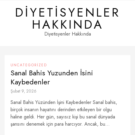
Skip
DIYETISYENLER
to
content
HAKKINDA
Diyetisyenler Hakkında
UNCATEGORIZED
Sanal Bahis Yuzunden İsini
Kaybedenler
Şubat 9, 2026
Sanal Bahis Yüzünden İşini Kaybedenler Sanal bahis,
birçok insanın hayatını derinden etkileyen bir olgu
haline geldi. Her gün, sayısız kişi bu sanal dünyada
şansını denemek için para harcıyor. Ancak, bu...