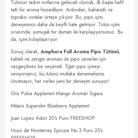
Tütünün tadım notlarına gelecek olursak, ilk başta hafif
tatlı bir aroma hissediliyor. Ardından, baharatlı ve
topraksı notalar ortaya çıkıyor. Bu, pipo içim
deneyiminizi daha da keyifli hale getiriyor. Tütün içimi
sırasında, yumuşak bir duman ile karşılaşıyorsunuz. Bu
da, içimi kolaylaştırıyor.
Sonuç olarak,
Amphora Full Aroma Pipo Tütünü
,
kaliteli ve zengin aroması ile pipo severler için
vazgeçilmez bir seçenek. Eğer pipo içmeyi
seviyorsanız, bu tütünü mutlaka denemelisiniz.
Unutmayın, her nefes yeni bir deneyim sunuyor!
Oris Pulse Applemint Mango Aromalı Sigara
Milano Superslim Blueberry Applemint
Juan Lopez Adon 20’s Puro FREESHOP
Hoyo de Monterrey Epicure No.3 Puro 25’s
FREESHOP