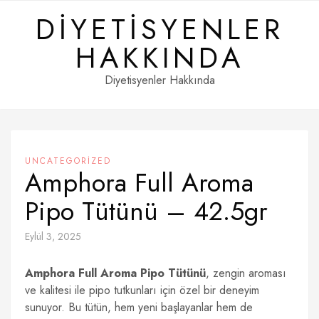
Skip
DIYETISYENLER
to
content
HAKKINDA
Diyetisyenler Hakkında
UNCATEGORIZED
Amphora Full Aroma
Pipo Tütünü – 42.5gr
Eylül 3, 2025
Amphora Full Aroma Pipo Tütünü
, zengin aroması
ve kalitesi ile pipo tutkunları için özel bir deneyim
sunuyor. Bu tütün, hem yeni başlayanlar hem de