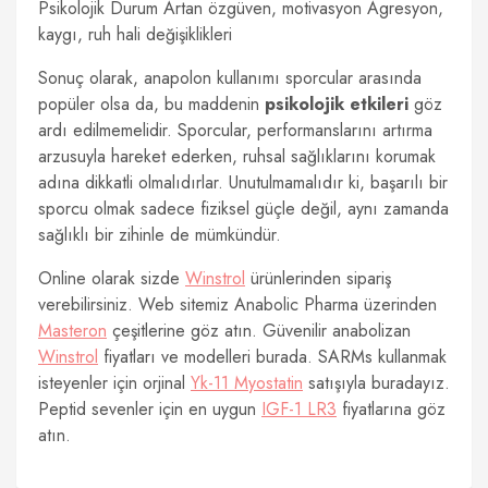
Psikolojik Durum Artan özgüven, motivasyon Agresyon,
kaygı, ruh hali değişiklikleri
Sonuç olarak, anapolon kullanımı sporcular arasında
popüler olsa da, bu maddenin
psikolojik etkileri
göz
ardı edilmemelidir. Sporcular, performanslarını artırma
arzusuyla hareket ederken, ruhsal sağlıklarını korumak
adına dikkatli olmalıdırlar. Unutulmamalıdır ki, başarılı bir
sporcu olmak sadece fiziksel güçle değil, aynı zamanda
sağlıklı bir zihinle de mümkündür.
Online olarak sizde
Winstrol
ürünlerinden sipariş
verebilirsiniz. Web sitemiz Anabolic Pharma üzerinden
Masteron
çeşitlerine göz atın. Güvenilir anabolizan
Winstrol
fiyatları ve modelleri burada. SARMs kullanmak
isteyenler için orjinal
Yk-11 Myostatin
satışıyla buradayız.
Peptid sevenler için en uygun
IGF-1 LR3
fiyatlarına göz
atın.