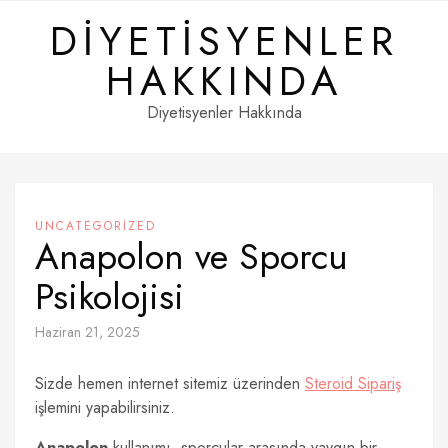
Skip
DIYETISYENLER
to
content
HAKKINDA
Diyetisyenler Hakkında
UNCATEGORIZED
Anapolon ve Sporcu
Psikolojisi
Haziran 21, 2025
Sizde hemen internet sitemiz üzerinden
Steroid Sipariş
işlemini yapabilirsiniz.
Anapolon
kullanımı, sporcular arasında yaygın bir