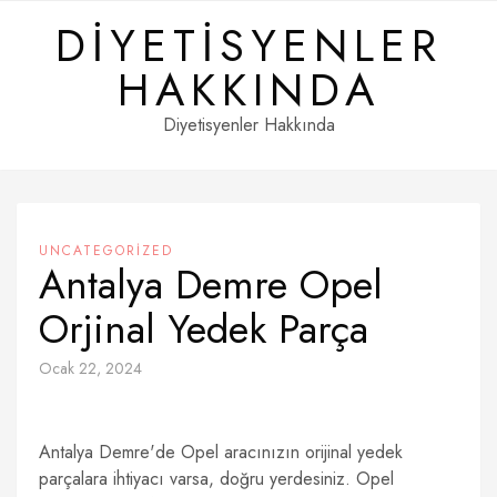
Skip
DIYETISYENLER
to
content
HAKKINDA
Diyetisyenler Hakkında
UNCATEGORIZED
Antalya Demre Opel
Orjinal Yedek Parça
Ocak 22, 2024
Antalya Demre'de Opel aracınızın orijinal yedek
parçalara ihtiyacı varsa, doğru yerdesiniz. Opel