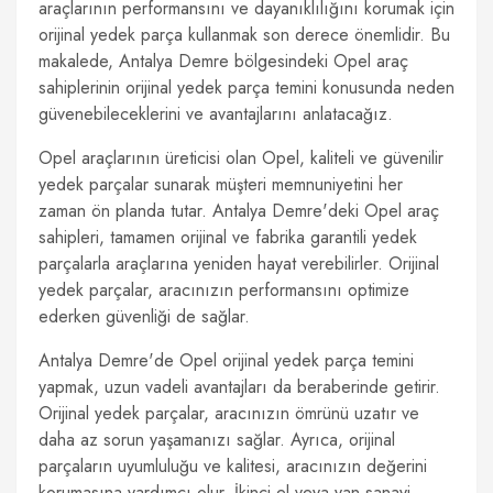
araçlarının performansını ve dayanıklılığını korumak için
orijinal yedek parça kullanmak son derece önemlidir. Bu
makalede, Antalya Demre bölgesindeki Opel araç
sahiplerinin orijinal yedek parça temini konusunda neden
güvenebileceklerini ve avantajlarını anlatacağız.
Opel araçlarının üreticisi olan Opel, kaliteli ve güvenilir
yedek parçalar sunarak müşteri memnuniyetini her
zaman ön planda tutar. Antalya Demre'deki Opel araç
sahipleri, tamamen orijinal ve fabrika garantili yedek
parçalarla araçlarına yeniden hayat verebilirler. Orijinal
yedek parçalar, aracınızın performansını optimize
ederken güvenliği de sağlar.
Antalya Demre'de Opel orijinal yedek parça temini
yapmak, uzun vadeli avantajları da beraberinde getirir.
Orijinal yedek parçalar, aracınızın ömrünü uzatır ve
daha az sorun yaşamanızı sağlar. Ayrıca, orijinal
parçaların uyumluluğu ve kalitesi, aracınızın değerini
korumasına yardımcı olur. İkinci el veya yan sanayi