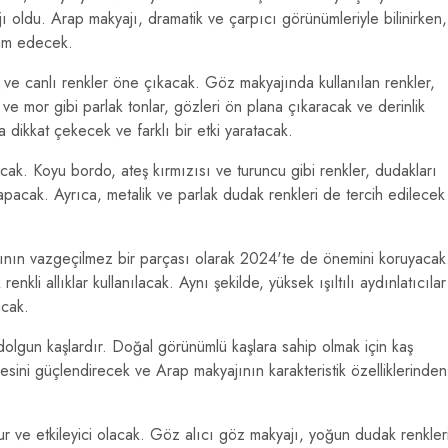
ı oldu. Arap makyajı, dramatik ve çarpıcı görünümleriyle bilinirken,
vam edecek.
 ve canlı renkler öne çıkacak. Göz makyajında kullanılan renkler,
 ve mor gibi parlak tonlar, gözleri ön plana çıkaracak ve derinlik
 dikkat çekecek ve farklı bir etki yaratacak.
ak. Koyu bordo, ateş kırmızısı ve turuncu gibi renkler, dudakları
yapacak. Ayrıca, metalik ve parlak dudak renkleri de tercih edilecek
nın vazgeçilmez bir parçası olarak 2024'te de önemini koruyacak
renkli allıklar kullanılacak. Aynı şekilde, yüksek ışıltılı aydınlatıcılar
acak.
 dolgun kaşlardır. Doğal görünümlü kaşlara sahip olmak için kaş
fadesini güçlendirecek ve Arap makyajının karakteristik özelliklerinden
ur ve etkileyici olacak. Göz alıcı göz makyajı, yoğun dudak renkler