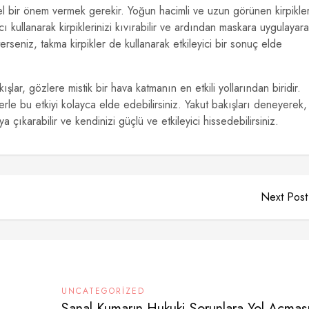
zel bir önem vermek gerekir. Yoğun hacimli ve uzun görünen kirpikler
ıcı kullanarak kirpiklerinizi kıvırabilir ve ardından maskara uygulayar
erseniz, takma kirpikler de kullanarak etkileyici bir sonuç elde
lar, gözlere mistik bir hava katmanın en etkili yollarından biridir.
klerle bu etkiyi kolayca elde edebilirsiniz. Yakut bakışları deneyerek,
a çıkarabilir ve kendinizi güçlü ve etkileyici hissedebilirsiniz.
Next Post
UNCATEGORIZED
Sanal Kumarın Hukuki Sorunlara Yol Açmas