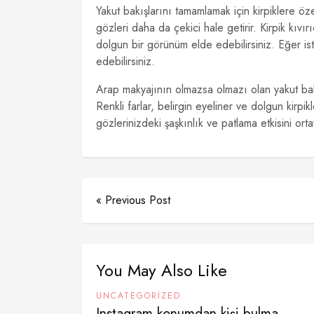
Yakut bakışlarını tamamlamak için kirpiklere ö
gözleri daha da çekici hale getirir. Kirpik kıvır
dolgun bir görünüm elde edebilirsiniz. Eğer ist
edebilirsiniz.
Arap makyajının olmazsa olmazı olan yakut bakış
Renkli farlar, belirgin eyeliner ve dolgun kirpi
gözlerinizdeki şaşkınlık ve patlama etkisini ortay
« Previous Post
You May Also Like
UNCATEGORIZED
Instagram konumdan kişi bulma