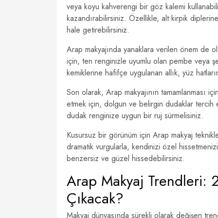
veya koyu kahverengi bir göz kalemi kullanabili
kazandırabilirsiniz. Özellikle, alt kirpik diple
hale getirebilirsiniz.
Arap makyajında yanaklara verilen önem de old
için, ten renginizle uyumlu olan pembe veya şef
kemiklerine hafifçe uygulanan allık, yüz hatlar
Son olarak, Arap makyajının tamamlanması için
etmek için, dolgun ve belirgin dudaklar tercih 
dudak renginize uygun bir ruj sürmelisiniz.
Kusursuz bir görünüm için Arap makyaj teknikler
dramatik vurgularla, kendinizi özel hissetmenizi
benzersiz ve güzel hissedebilirsiniz.
Arap Makyaj Trendleri:
Çıkacak?
Makyaj dünyasında sürekli olarak değişen trendl