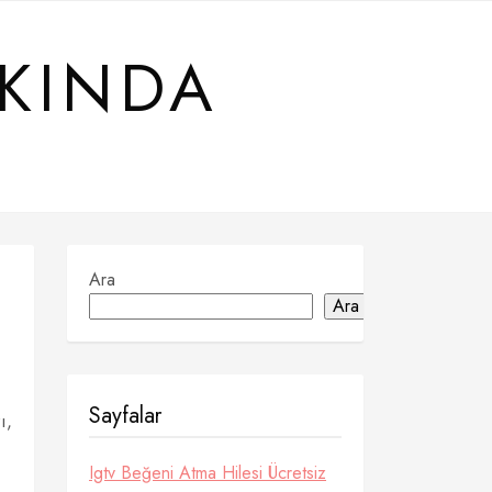
KKINDA
Ara
Ara
Sayfalar
ı,
Igtv Beğeni Atma Hilesi Ücretsiz