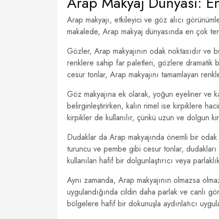
Arap Makyaj Dünyası: En
Arap makyajı, etkileyici ve göz alıcı görünümle
makalede, Arap makyaj dünyasında en çok terc
Gözler, Arap makyajının odak noktasıdır ve bu
renklere sahip far paletleri, gözlere dramatik bi
cesur tonlar, Arap makyajını tamamlayan renkle
Göz makyajına ek olarak, yoğun eyeliner ve kal
belirginleştirirken, kalın rimel ise kirpiklere
kirpikler de kullanılır, çünkü uzun ve dolgun k
Dudaklar da Arap makyajında önemli bir odak nok
turuncu ve pembe gibi cesur tonlar, dudakları 
kullanılan hafif bir dolgunlaştırıcı veya parlak
Aynı zamanda, Arap makyajının olmazsa olmazlar
uygulandığında cildin daha parlak ve canlı gör
bölgelere hafif bir dokunuşla aydınlatıcı uygul