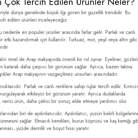
 Çok Tercih Edilen Ürünler Neler?
riyle dünya genelinde büyük ilgi gören bir güzellik trendidir. Bu
ih edilen ürünleri inceleyeceğiz.
 nedenle en popüler ürünler arasında farlar gelir. Parlak ve canlı
r etki kazandırmak için kullanılır. Turkuaz, mor, yeşil veya altın gibi
rdir.
ın rimel de Arap makyajında önemli bir rol oynar. Eyeliner, gözleri
 hacim katarak daha çarpıcı bir görünüm sağlar. Ayrıca, bazen takma
irpikler Arap makyajının vazgeçilmez unsurları arasındadır.
tasıdır. Parlak ve canlı renklere sahip rujlar tercih edilir. Kırmızı
vurgulayarak etkileyici bir görünüm yaratır. Ayrıca dudaklarda
lık verici ürün, daha çekici bir sonuç elde etmeye yardımcı olur.
ından biri de aydınlatıcıdır. Aydınlatıcı, yüzün belirli bölgelerin
ünmesini sağlar. Elmacık kemikleri, burun köprüsü ve kaş kemiği gib
anması, yüzde derinlik ve boyut hissi yaratır.