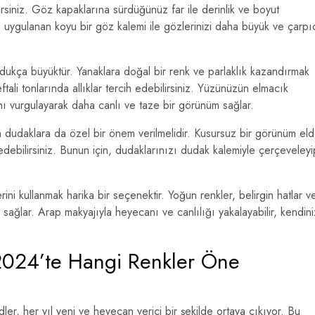
rsiniz. Göz kapaklarına sürdüğünüz far ile derinlik ve boyut
rine uygulanan koyu bir göz kalemi ile gözlerinizi daha büyük ve çarpı
ukça büyüktür. Yanaklara doğal bir renk ve parlaklık kazandırmak
tali tonlarında allıklar tercih edebilirsiniz. Yüzünüzün elmacık
ını vurgulayarak daha canlı ve taze bir görünüm sağlar.
 dudaklara da özel bir önem verilmelidir. Kusursuz bir görünüm el
edebilirsiniz. Bunun için, dudaklarınızı dudak kalemiyle çerçeveleyi
ini kullanmak harika bir seçenektir. Yoğun renkler, belirgin hatlar v
 sağlar. Arap makyajıyla heyecanı ve canlılığı yakalayabilir, kendini
 2024’te Hangi Renkler Öne
er, her yıl yeni ve heyecan verici bir şekilde ortaya çıkıyor. Bu