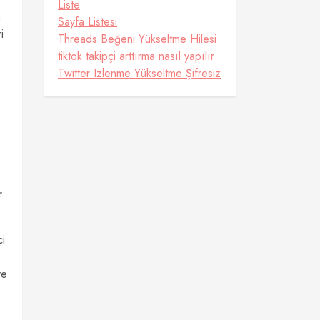
Liste
n
Sayfa Listesi
i
Threads Beğeni Yükseltme Hilesi
tiktok takipçi arttırma nasıl yapılır
Twitter Izlenme Yükseltme Şifresiz
r
ci
ve