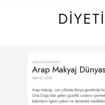
Skip
to
DIYET
content
UNCATEGORIZED
Arap Makyaj Dünyası
Mart 12, 2024
Arap makyajı, son yıllarda dünya genelinde büyü
Orta Doğu'dan gelen güzellik sırlarını içermek
kadınların ilgisini çeken ve denemek istedikleri b