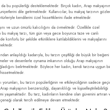
ı da bu popülerliği desteklemektedir. Birçok kadın, Arap makyajını
uniyetlerini dile getirmektedir. Kullanıcılar, bu makyaj tarzının gözler
rleriyle kendilerini özel hissettiklerini ifade etmektedir.
ğını ve uzun ömürlü kalıcılığını da övmektedir. Özellikle özel
ilen bu makyaj tarzı, tüm gün veya gece boyunca taze ve canlı
de konforlu bir şekilde etkinliklere katılabildiklerini ve makyajlarını
mektedir.
ından anlaşıldığı kadarıyla, bu tarzın çeşitliliği de büyük bir beğeni
üslemeler ve desenlerle oynama imkanının olduğu Arap makyajının
 sağladığını belirtmektedir. Böylece her kadın, kendi tarzına uygun bi
hissetmektedir.
yorumları, bu tarzın popülerliğinin ve etkileyiciliğinin sadece geçi
ap makyajının benzersizliği, dayanıklılığı ve kişiselleştirilebilirliği
mi yaşamaktadır. Bu tarz, kadınların kendine olan güvenini artıran 
 seçeneği olarak tercih edilmeye devam etmektedir.