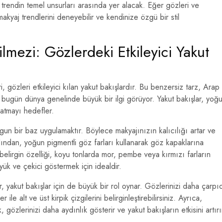
 trendin temel unsurları arasında yer alacak. Eğer gözleri ve
kyaj trendlerini deneyebilir ve kendinize özgü bir stil
mezi: Gözlerdeki Etkileyici Yakut
 gözleri etkileyici kılan yakut bakışlardır. Bu benzersiz tarz, Arap
ve bugün dünya genelinde büyük bir ilgi görüyor. Yakut bakışlar, yoğ
katmayı hedefler.
ygun bir baz uygulamaktır. Böylece makyajınızın kalıcılığı artar ve
rdından, yoğun pigmentli göz farları kullanarak göz kapaklarına
n belirgin özelliği, koyu tonlarda mor, pembe veya kırmızı farların
yük ve çekici göstermek için idealdir.
 yakut bakışlar için de büyük bir rol oynar. Gözlerinizi daha çarpı
ile alt ve üst kirpik çizgilerini belirginleştirebilirsiniz. Ayrıca,
 gözlerinizi daha aydınlık gösterir ve yakut bakışların etkisini artırı