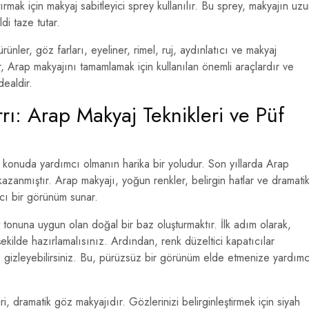
ırmak için makyaj sabitleyici sprey kullanılır. Bu sprey, makyajın uz
di taze tutar.
nler, göz farları, eyeliner, rimel, ruj, aydınlatıcı ve makyaj
ler, Arap makyajını tamamlamak için kullanılan önemli araçlardır ve
dealdir.
ı: Arap Makyaj Teknikleri ve Püf
konuda yardımcı olmanın harika bir yoludur. Son yıllarda Arap
azanmıştır. Arap makyajı, yoğun renkler, belirgin hatlar ve dramati
ıcı bir görünüm sunar.
t tonuna uygun olan doğal bir baz oluşturmaktır. İlk adım olarak,
r şekilde hazırlamalısınız. Ardından, renk düzeltici kapatıcılar
rını gizleyebilirsiniz. Bu, pürüzsüz bir görünüm elde etmenize yardımc
ri, dramatik göz makyajıdır. Gözlerinizi belirginleştirmek için siyah