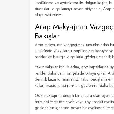
kontürleme ve aydınlatma ile dolgun kaşlar, bu
dudakları vurgulamayı seven biriyseniz, Arap ma
oluşturabilirsiniz.
Arap Makyajının Vazgeçil
Bakışlar
Arap makyajının vazgeçilmez unsurlarından biri,
kültüründe yüzyıllardır popülerliğini koruyor 
renkler ve belirgin vurgularla gözlere derinlik 
Yakut bakışlar için ilk adım, göz kapaklarına u
renkler daha canlı bir şekilde ortaya çıkar. A
derinlik kazandırabilirsiniz. Yakut bakışların e
kullanılmasıdır. Bu renkler, gözlerinizi daha bü
Göz makyajının önemli bir unsuru olan eyeliner,
hale getirmek için siyah veya koyu renkli eyeliner 
gözlerinizin içerisine beyaz bir eyeliner sürmek,