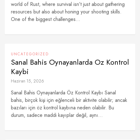
world of Rust, where survival isn’t just about gathering
resources but also about honing your shooting skills.
One of the biggest challenges...
UNCATEGORIZED
Sanal Bahis Oynayanlarda Oz Kontrol
Kaybi
Haziran 15, 2026
Sanal Bahis Oynayanlarda Öz Kontrol Kaybı Sanal
bahis, birçok kişi için eğlenceli bir aktivite olabilir; ancak
bazıları için öz kontrol kaybına neden olabilir. Bu
durum, sadece maddi kayıplar değil, aynı...