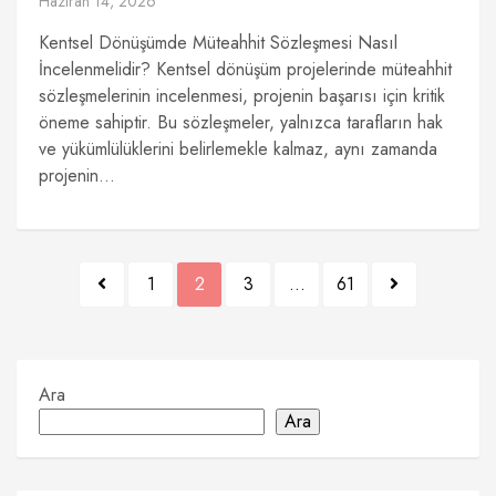
Haziran 14, 2026
Kentsel Dönüşümde Müteahhit Sözleşmesi Nasıl
İncelenmelidir? Kentsel dönüşüm projelerinde müteahhit
sözleşmelerinin incelenmesi, projenin başarısı için kritik
öneme sahiptir. Bu sözleşmeler, yalnızca tarafların hak
ve yükümlülüklerini belirlemekle kalmaz, aynı zamanda
projenin...
Yazı
1
2
3
…
61
sayfalaması
Ara
Ara