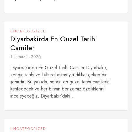
UNCATEGORIZED
Diyarbakirda En Guzel Tarihi
Camiler
Temmuz 2, 2026
Diyarbakır’da En Güzel Tarihi Camiler Diyarbakır,
zengin tarihi ve kültürel mirasıyla dikkat çeken bir
şehirdir. Bu yazıda, şehrin en güzel tarihi camilerini
keşfedecek ve her birinin benzersiz özelliklerini
inceleyeceğiz. Diyarbakır’daki...
UNCATEGORIZED