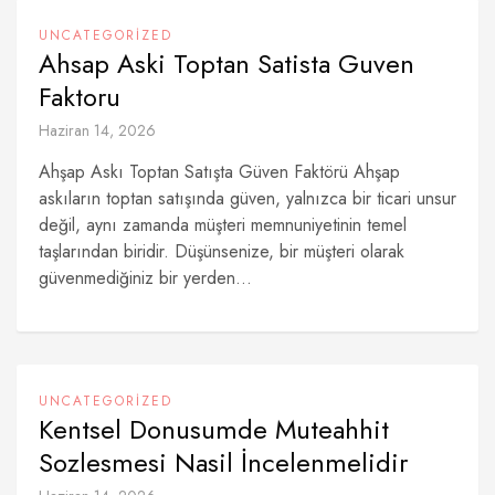
UNCATEGORIZED
Ahsap Aski Toptan Satista Guven
Faktoru
Haziran 14, 2026
Ahşap Askı Toptan Satışta Güven Faktörü Ahşap
askıların toptan satışında güven, yalnızca bir ticari unsur
değil, aynı zamanda müşteri memnuniyetinin temel
taşlarından biridir. Düşünsenize, bir müşteri olarak
güvenmediğiniz bir yerden...
UNCATEGORIZED
Kentsel Donusumde Muteahhit
Sozlesmesi Nasil İncelenmelidir