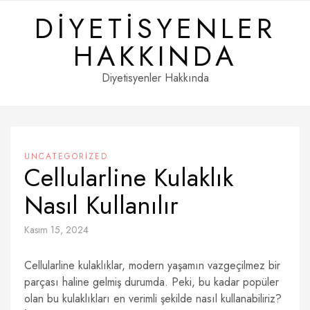
Skip
DIYETISYENLER
to
content
HAKKINDA
Diyetisyenler Hakkında
UNCATEGORIZED
Cellularline Kulaklık
Nasıl Kullanılır
Kasım 15, 2024
Cellularline kulaklıklar, modern yaşamın vazgeçilmez bir
parçası haline gelmiş durumda. Peki, bu kadar popüler
olan bu kulaklıkları en verimli şekilde nasıl kullanabiliriz?