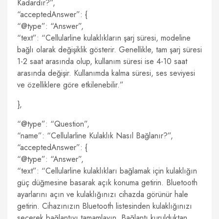
Kadardır?”,
“acceptedAnswer”: {
“@type”: “Answer”,
“text”: “Cellularline kulaklıkların şarj süresi, modeline
bağlı olarak değişiklik gösterir. Genellikle, tam şarj süresi
1-2 saat arasında olup, kullanım süresi ise 4-10 saat
arasında değişir. Kullanımda kalma süresi, ses seviyesi
ve özelliklere göre etkilenebilir.”
},
“@type”: “Question”,
“name”: “Cellularline Kulaklık Nasıl Bağlanır?”,
“acceptedAnswer”: {
“@type”: “Answer”,
“text”: “Cellularline kulaklıkları bağlamak için kulaklığın
güç düğmesine basarak açık konuma getirin. Bluetooth
ayarlarını açın ve kulaklığınızı cihazda görünür hale
getirin. Cihazınızın Bluetooth listesinden kulaklığınızı
seçerek bağlantıyı tamamlayın. Bağlantı kurulduktan