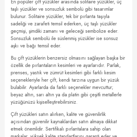
En popüler çift yüzükler arasında solitaire yüzükler, üç
taşlı yüzükler ve sonsuzluk sembolü gibi tasarımlar
bulunur. Solitaire yüzükler, tek bir pırlanta taşıyla
sadeliği ve zarafeti temsil ederken, üç taşlı yüzükler
geçmişi, şimdiki zamanı ve geleceği sembolize eder.
Sonsuzluk sembolü ile süslenmiş yüzükler ise sonsuz
aşkı ve bağı temsil eder.
Bu çift yüzüklerin benzersiz olmasını sağlayan başka bir
özellik de pırlantaların kesimleri ve ayarlarıdır. Parlak,
prenses, yastık ve zümrüt kesimleri gibi farklı kesim
seçenekleriyle her çift, kendi tarzına uygun bir yüzük
bulabilir. Ayarlarda da farklı seçenekler mevcuttur;
beyaz altın, sarı altın ya da platin gibi çeşitli metallerle
yüzüğünüzü kişiselleştirebilirsiniz.
Çift yüzükleri satın alırken, kalite ve güvenilirlik
açısından güvenilir kaynaklardan satın almaya dikkat
etmek önemlidir. Sertifikalı pırlantalara sahip olan
markalar, yüksek kalite standartlarını garanti eder ve