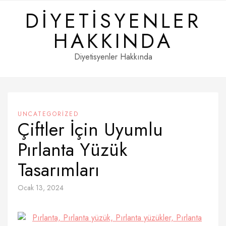
Skip
DIYETISYENLER
to
content
HAKKINDA
Diyetisyenler Hakkında
UNCATEGORIZED
Çiftler İçin Uyumlu
Pırlanta Yüzük
Tasarımları
Ocak 13, 2024