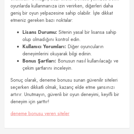
oyunlarda kullanmanıza izin verirken, diğerleri daha
geniş bir oyun yelpazesine sahip olabilir. İşte dikkat
etmeniz gereken bazı noktalar:
Lisans Durumu:
Sitenin yasal bir lisansa sahip
olup olmadığını kontrol edin.
Kullanıcı Yorumları:
Diğer oyuncuların
deneyimlerini okuyarak bilgi edinin.
Bonus Şartları:
Bonusun nasıl kullanılacağı ve
çekim şartlarını inceleyin.
Sonuç olarak, deneme bonusu sunan güvenilir siteleri
seçerken dikkatli olmak, kazanç elde etme şansınızı
artırır. Unutmayın, güvenli bir oyun deneyimi, keyifli bir
deneyim için şarttır!
deneme bonusu veren siteler