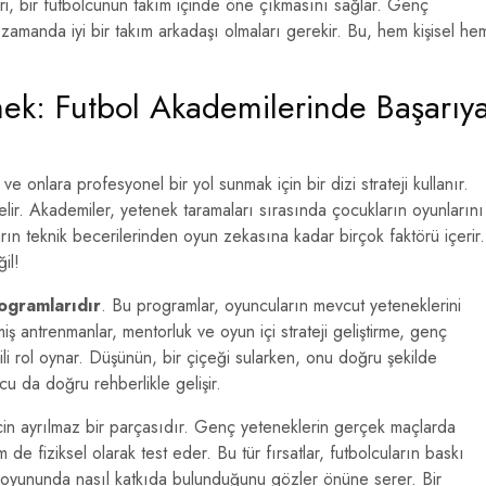
leri, bir futbolcunun takım içinde öne çıkmasını sağlar. Genç
 zamanda iyi bir takım arkadaşı olmaları gerekir. Bu, hem kişisel he
mek: Futbol Akademilerinde Başarıy
 onlara profesyonel bir yol sunmak için bir dizi strateji kullanır.
elir. Akademiler, yetenek taramaları sırasında çocukların oyunlarını
ların teknik becerilerinden oyun zekasına kadar birçok faktörü içerir.
il!
ogramlarıdır
. Bu programlar, oyuncuların mevcut yeteneklerini
lmiş antrenmanlar, mentorluk ve oyun içi strateji geliştirme, genç
ili rol oynar. Düşünün, bir çiçeği sularken, onu doğru şekilde
u da doğru rehberlikle gelişir.
in ayrılmaz bir parçasıdır. Genç yeteneklerin gerçek maçlarda
e fiziksel olarak test eder. Bu tür fırsatlar, futbolcuların baskı
m oyununda nasıl katkıda bulunduğunu gözler önüne serer. Bir