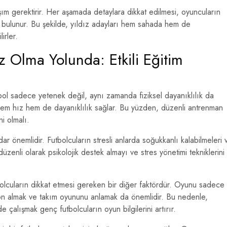
laşım gerektirir. Her aşamada detaylara dikkat edilmesi, oyuncuların
a bulunur. Bu şekilde, yıldız adayları hem sahada hem de
irler.
z Olma Yolunda: Etkili Eğitim
bol sadece yetenek değil, aynı zamanda fiziksel dayanıklılık da
 hem hız hem de dayanıklılık sağlar. Bu yüzden, düzenli antrenman
i olmalı.
ar önemlidir. Futbolcuların stresli anlarda soğukkanlı kalabilmeleri 
üzenli olarak psikolojik destek almayı ve stres yönetimi tekniklerini
olcuların dikkat etmesi gereken bir diğer faktördür. Oyunu sadece
on almak ve takım oyununu anlamak da önemlidir. Bu nedenle,
de çalışmak genç futbolcuların oyun bilgilerini artırır.