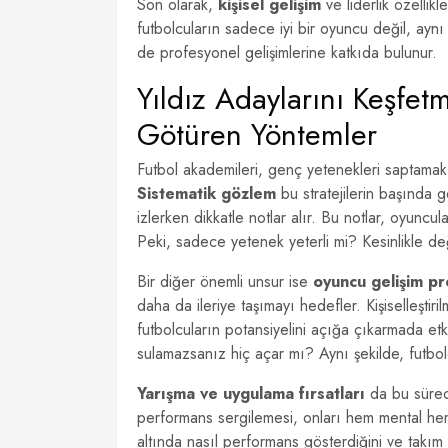
Son olarak,
kişisel gelişim
ve liderlik özellik
futbolcuların sadece iyi bir oyuncu değil, aynı
de profesyonel gelişimlerine katkıda bulunur.
Yıldız Adaylarını Keşfet
Götüren Yöntemler
Futbol akademileri, genç yetenekleri saptamak ve
Sistematik gözlem
bu stratejilerin başında g
izlerken dikkatle notlar alır. Bu notlar, oyuncu
Peki, sadece yetenek yeterli mi? Kesinlikle değ
Bir diğer önemli unsur ise
oyuncu gelişim pr
daha da ileriye taşımayı hedefler. Kişiselleştiri
futbolcuların potansiyelini açığa çıkarmada etk
sulamazsanız hiç açar mı? Aynı şekilde, futbolc
Yarışma ve uygulama fırsatları
da bu sürec
performans sergilemesi, onları hem mental hem d
altında nasıl performans gösterdiğini ve takı