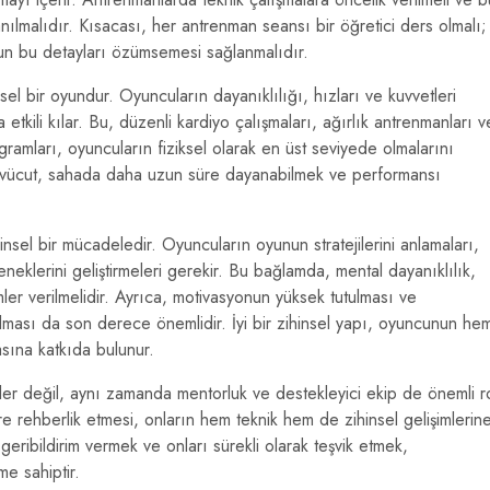
lanılmalıdır. Kısacası, her antrenman seansı bir öğretici ders olmalı;
un bu detayları özümsemesi sağlanmalıdır.
el bir oyundur. Oyuncuların dayanıklılığı, hızları ve kuvvetleri
 etkili kılar. Bu, düzenli kardiyo çalışmaları, ağırlık antrenmanları v
ramları, oyuncuların fiziksel olarak en üst seviyede olmalarını
r vücut, sahada daha uzun süre dayanabilmek ve performansı
nsel bir mücadeledir. Oyuncuların oyunun stratejilerini anlamaları,
eklerini geliştirmeleri gerekir. Bu bağlamda, mental dayanıklılık,
ler verilmelidir. Ayrıca, motivasyonun yüksek tutulması ve
rılması da son derece önemlidir. İyi bir zihinsel yapı, oyuncunun he
sına katkıda bulunur.
ler değil, aynı zamanda mentorluk ve destekleyici ekip de önemli r
e rehberlik etmesi, onların hem teknik hem de zihinsel gelişimlerin
geribildirim vermek ve onları sürekli olarak teşvik etmek,
me sahiptir.