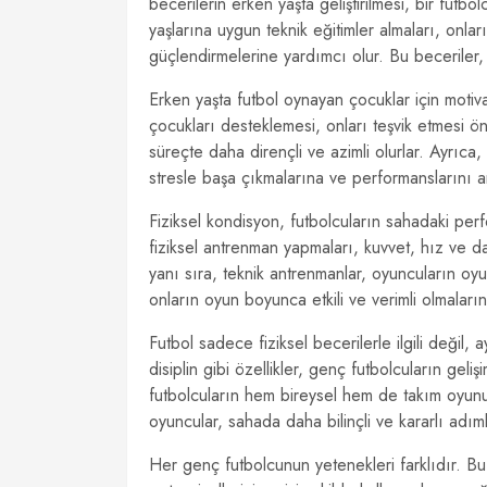
becerilerin erken yaşta geliştirilmesi, bir futb
yaşlarına uygun teknik eğitimler almaları, onlar
güçlendirmelerine yardımcı olur. Bu beceriler,
Erken yaşta futbol oynayan çocuklar için motiva
çocukları desteklemesi, onları teşvik etmesi ön
süreçte daha dirençli ve azimli olurlar. Ayrıca
stresle başa çıkmalarına ve performanslarını ar
Fiziksel kondisyon, futbolcuların sahadaki per
fiziksel antrenman yapmaları, kuvvet, hız ve da
yanı sıra, teknik antrenmanlar, oyuncuların oyu
onların oyun boyunca etkili ve verimli olmaların
Futbol sadece fiziksel becerilerle ilgili değil, a
disiplin gibi özellikler, genç futbolcuların geliş
futbolcuların hem bireysel hem de takım oyunun
oyuncular, sahada daha bilinçli ve kararlı adıml
Her genç futbolcunun yetenekleri farklıdır. Bu