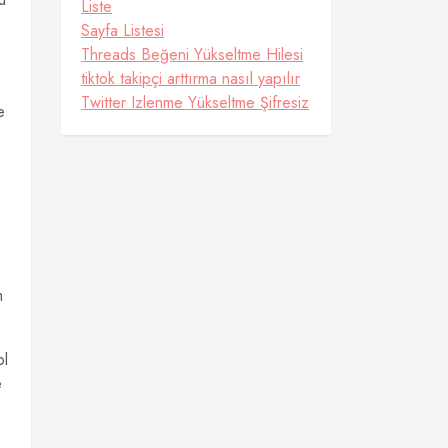
Liste
Sayfa Listesi
Threads Beğeni Yükseltme Hilesi
tiktok takipçi arttırma nasıl yapılır
Twitter Izlenme Yükseltme Şifresiz
e
m
ol
e