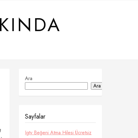
KKINDA
Ara
Ara
Sayfalar
t
Igtv Beğeni Atma Hilesi Ücretsiz
u