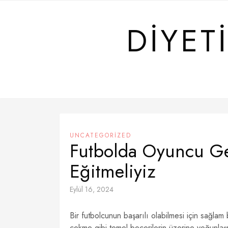
Skip
to
DIYET
content
UNCATEGORIZED
Futbolda Oyuncu Gel
Eğitmeliyiz
Eylül 16, 2024
Bir futbolcunun başarılı olabilmesi için sağlam
çekme gibi temel becerilerin üzerine yoğunlaşm