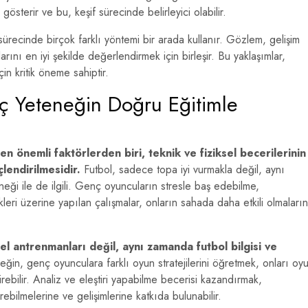
gösterir ve bu, keşif sürecinde belirleyici olabilir.
ürecinde birçok farklı yöntemi bir arada kullanır. Gözlem, gelişim
arını en iyi şekilde değerlendirmek için birleşir. Bu yaklaşımlar,
in kritik öneme sahiptir.
ç Yeteneğin Doğru Eğitimle
n önemli faktörlerden biri, teknik ve fiziksel becerilerinin
çlendirilmesidir.
Futbol, sadece topa iyi vurmakla değil, aynı
ği ile de ilgili. Genç oyuncuların stresle baş edebilme,
eri üzerine yapılan çalışmalar, onların sahada daha etkili olmaların
el antrenmanları değil, aynı zamanda futbol bilgisi ve
ğin, genç oyunculara farklı oyun stratejilerini öğretmek, onları oy
tirebilir. Analiz ve eleştiri yapabilme becerisi kazandırmak,
bilmelerine ve gelişimlerine katkıda bulunabilir.