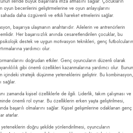
olcunun ileride büyük başarılara imza atmasını sağlar. Çocukların
ın oyun becerilerini geliştirmelerine ve oyun anlayışlarını
 sahada daha özgüvenli ve etkili hareket etmelerini sağlar.
syon, başarıya ulaşmanın anahtarıdır. Ailelerin ve antrenörlerin
emlidir. Her başarısızlık anında cesaretlendirilen çocuklar, bu
, psikolojik destek ve uygun motivasyon teknikleri, genç futbolcuları
tırmalarına yardımcı olur.
formanslarını doğrudan etkiler. Genç oyuncuların düzenli olarak
yanıklılık gibi önemli özellikleri kazanmalarına yardımcı olur. Bunu
n içindeki stratejik düşünme yeteneklerini geliştirir. Bu kombinasyon
ı sağlar.
ynı zamanda kişisel özelliklerle de ilgili. Liderlik, takım çalışması ve
iminde önemli rol oynar. Bu özelliklerin erken yaşta geliştirilmesi,
da başarılı olmalarını sağlar. Kişisel gelişimlerine odaklanan genç
ar atarlar.
 yeteneklerin doğru şekilde yönlendirilmesi, oyuncuların