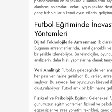
potansiyellerini en iyi şekilde kullanmalarını sağ
alanlarını anlamaları, onları uygun şekilde des
genç futbolcuların kendi oyun stillerini geliştir
Futbol Eğitiminde İnovasy
Yöntemleri
Dijital Teknolojilerle Antrenman:
İlk olarak
Bugünün antrenmanlarında, sanal gerçeklik ve v
bir şekilde izlenebiliyor. Bu teknolojiler, oyunc
analizlerini daha hızlı yapmalarına olanak tanıyo
Veri Analitiği:
Futbolun geleceğinde veri anal
her pası veri haline getiriliyor. Bu veriler, ant
sağlıyor. Bu sayede, her oyuncunun bireysel ih
oluşturulabiliyor. Futbol artık bir bilim haline gel
Fiziksel ve Psikolojik Eğitim:
Geleneksel fut
günümüzün eğitim yöntemleri fiziksel ve psikolo
egzersizler ve stres yönetimi teknikleri, gen