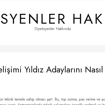
ISYENLER HA
Diyetisyenler Hakkında
işimi Yıldız Adaylarını Nasıl
 bir teknik temele sahip olması şart. Bu, top sürme, pas verme ve şu
ayı içerir. Antrenmanlarda teknik çalışmalara öncelik verilmeli ve b