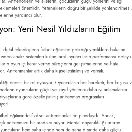
lar. Antrenörlerin ve ailelerin, çocukların güçlü yönlerini ve ilgi
teklemeleri önemlidir. Yeteneklerin doğru bir şekilde yönlendirilmesi,
melerine yardımcı olur.
on: Yeni Nesil Yıldızların Eğitim
, dijital teknolojilerin futbol eğitimine getirdiği yeniliklere bakalım.
ideo analiz sistemleri kullanılarak oyuncuların performansı detaylı
uların oyun içi karar verme süreçlerini geliştirmelerine ve hata
r. Antrenmanlar artık daha kişiselleştirilmiş ve verimli.
itiği önemli bir rol oynuyor. Oyuncuların her hareketi, her koşusu 
renörlerin oyuncuların güçlü ve zayıf yönlerini daha iyi anlamalarını
tiyaçlarına göre özelleştirilmiş antrenman programları
iyor!
bol eğitiminde fiziksel antrenmanlar ön plandaydı. Ancak,
jik antrenmanı bir arada sunuyor. Mental dayanıklılığı artıran
ç oyuncuların hem saha içinde hem de saha dışında daha güçlü