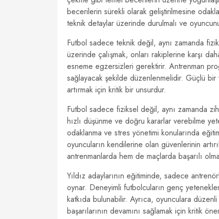
becerilerin sürekli olarak geliştirilmesine odak
teknik detaylar üzerinde durulmalı ve oyuncun
Futbol sadece teknik değil, aynı zamanda fiziks
üzerinde çalışmak, onları rakiplerine karşı daha
esneme egzersizleri gerektirir. Antrenman prog
sağlayacak şekilde düzenlenmelidir. Güçlü bi
artırmak için kritik bir unsurdur.
Futbol sadece fiziksel değil, aynı zamanda zihi
hızlı düşünme ve doğru kararlar verebilme yeten
odaklanma ve stres yönetimi konularında eğitim
oyuncuların kendilerine olan güvenlerinin artı
antrenmanlarda hem de maçlarda başarılı olma
Yıldız adaylarının eğitiminde, sadece antrenör
oynar. Deneyimli futbolcuların genç yetenekler
katkıda bulunabilir. Ayrıca, oyunculara düzenli 
başarılarının devamını sağlamak için kritik öne