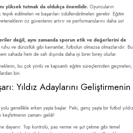
ını yüksek tutmak da oldukça önemlidir.
Oyuncuların
ak teşvik edilmeleri ve başarıları ödüllendirilmeleri gerekir. Eğitim
 yeteneklerin öz güvenlerini artırır ve performanslarını daha üst
riler değil, aynı zamanda sporun etik ve değerlerini de
 ruhu ve dürüstlük gibi kavramlar, futbolun olmazsa olmazlarıdır. Bu
em sahada hem de sah dışında daha iyi birer birey olurlar.
neklerin, bu çok yönlü ve kapsamlı eğitim süreçlerinden geçmeleri,
ardan biri.
arı: Yıldız Adaylarını Geliştirmenin
olu genellikle erken yaşta başlar. Peki, genç yaşta bir futbol yıldı
nı keşfetmenin zamanı geldi!
ine dayanır. Top kontrolü, pas verme ve şut çekme gibi temel