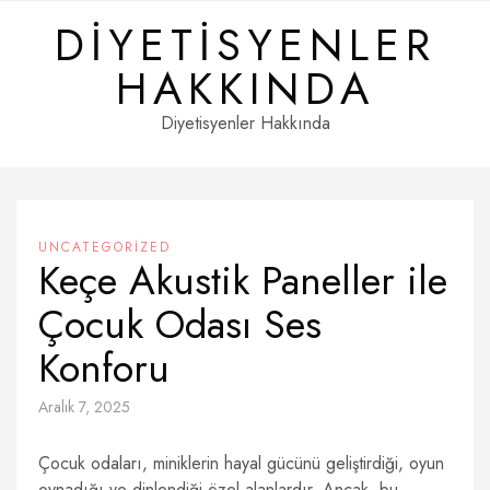
Skip
DIYETISYENLER
to
content
HAKKINDA
Diyetisyenler Hakkında
UNCATEGORIZED
Keçe Akustik Paneller ile
Çocuk Odası Ses
Konforu
Aralık 7, 2025
Çocuk odaları, miniklerin hayal gücünü geliştirdiği, oyun
oynadığı ve dinlendiği özel alanlardır. Ancak, bu