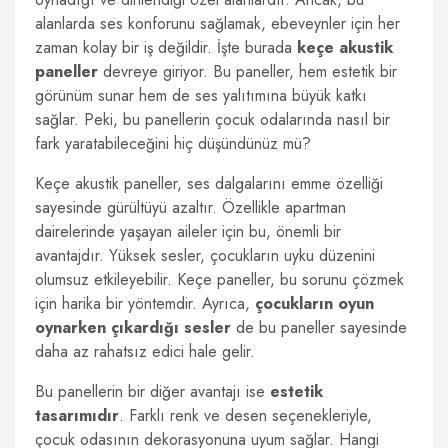
alanlarda ses konforunu sağlamak, ebeveynler için her
zaman kolay bir iş değildir. İşte burada
keçe akustik
paneller
devreye giriyor. Bu paneller, hem estetik bir
görünüm sunar hem de ses yalıtımına büyük katkı
sağlar. Peki, bu panellerin çocuk odalarında nasıl bir
fark yaratabileceğini hiç düşündünüz mü?
Keçe akustik paneller, ses dalgalarını emme özelliği
sayesinde gürültüyü azaltır. Özellikle apartman
dairelerinde yaşayan aileler için bu, önemli bir
avantajdır. Yüksek sesler, çocukların uyku düzenini
olumsuz etkileyebilir. Keçe paneller, bu sorunu çözmek
için harika bir yöntemdir. Ayrıca,
çocukların oyun
oynarken çıkardığı sesler
de bu paneller sayesinde
daha az rahatsız edici hale gelir.
Bu panellerin bir diğer avantajı ise
estetik
tasarımıdır
. Farklı renk ve desen seçenekleriyle,
çocuk odasının dekorasyonuna uyum sağlar. Hangi