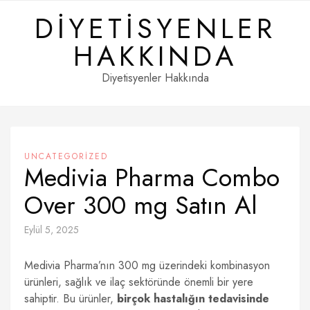
Skip
DIYETISYENLER
to
content
HAKKINDA
Diyetisyenler Hakkında
UNCATEGORIZED
Medivia Pharma Combo
Over 300 mg Satın Al
Eylül 5, 2025
Medivia Pharma’nın 300 mg üzerindeki kombinasyon
ürünleri, sağlık ve ilaç sektöründe önemli bir yere
sahiptir. Bu ürünler,
birçok hastalığın tedavisinde