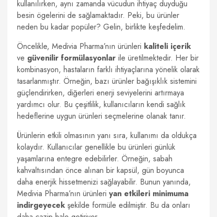
kullanılırken, aynı zamanda vücudun ihtiyaç duyduğu
besin ögelerini de sağlamaktadır. Peki, bu ürünler
neden bu kadar popüler? Gelin, birlikte keşfedelim.
Öncelikle, Medivia Pharma’nın ürünleri
kaliteli içerik
ve
güvenilir formülasyonlar
ile üretilmektedir. Her bir
kombinasyon, hastaların farklı ihtiyaçlarına yönelik olarak
tasarlanmıştır. Örneğin, bazı ürünler bağışıklık sistemini
güçlendirirken, diğerleri enerji seviyelerini artırmaya
yardımcı olur. Bu çeşitlilik, kullanıcıların kendi sağlık
hedeflerine uygun ürünleri seçmelerine olanak tanır.
Ürünlerin etkili olmasının yanı sıra, kullanımı da oldukça
kolaydır. Kullanıcılar genellikle bu ürünleri günlük
yaşamlarına entegre edebilirler. Örneğin, sabah
kahvaltısından önce alınan bir kapsül, gün boyunca
daha enerjik hissetmenizi sağlayabilir. Bunun yanında,
Medivia Pharma’nın ürünleri
yan etkileri minimuma
indirgeyecek
şekilde formüle edilmiştir. Bu da onları
daha cazip hale getiriyor.