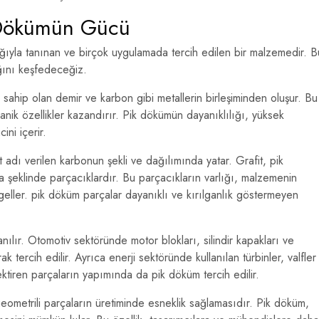
ik Dökümün Gücü
ğıyla tanınan ve birçok uygulamada tercih edilen bir malzemedir. B
ğını keşfedeceğiz.
 sahip olan demir ve karbon gibi metallerin birleşiminden oluşur. Bu
k özellikler kazandırır. Pik dökümün dayanıklılığı, yüksek
ini içerir.
t adı verilen karbonun şekli ve dağılımında yatar. Grafit, pik
şeklinde parçacıklardır. Bu parçacıkların varlığı, malzemenin
engeller. pik döküm parçalar dayanıklı ve kırılganlık göstermeyen
ılır. Otomotiv sektöründe motor blokları, silindir kapakları ve
 tercih edilir. Ayrıca enerji sektöründe kullanılan türbinler, valfler
ektiren parçaların yapımında da pik döküm tercih edilir.
eometrili parçaların üretiminde esneklik sağlamasıdır. Pik döküm,