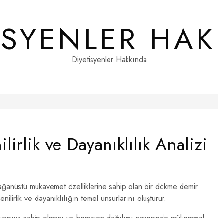
ISYENLER HA
Diyetisyenler Hakkında
rlik ve Dayanıklılık Analizi
ağanüstü mukavemet özelliklerine sahip olan bir dökme demir
nilirlik ve dayanıklılığın temel unsurlarını oluşturur.
r yapıya sahip olması ve homojen dağılımı sayesinde mükemmel