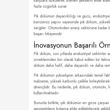
kalıplara dökülerek istenen şekillerin elde edi
fazla özgürlük sunar.
Pik dökümün dayanıklılığı ve gücü, endüstriyel
benzersiz yapısı sayesinde pik döküm, yüksek
sergiler. Otomotivden enerji sektörüne kadar b
başarı hikayesidir.
İnovasyonun Başarılı Ör
Pik döküm, son yıllarda endüstriyel sektörler 
örneklerinden biri olarak kabul edilen bir tekno
döküm daha hafif, daha dayanıklı ve daha veri
Pik dökümün yükselişinin arkasındaki temel fakt
malzeme, yüksek karbonlu çelikle birleştirilere
dirençlidir. Bu nedenle, pik döküm, otomotiv, 
kullanılmaktadır.
Bununla birlikte, pik dökümün en göze çarpan 
geometrilerin kolayca elde edilebileceği şekilde