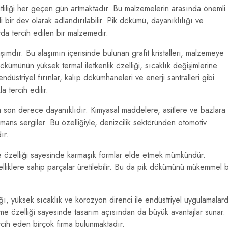
tliliği her geçen gün artmaktadır. Bu malzemelerin arasında önemli
 bir dev olarak adlandırılabilir. Pik dökümü, dayanıklılığı ve
rda tercih edilen bir malzemedir.
ımdır. Bu alaşımın içerisinde bulunan grafit kristalleri, malzemeye
ökümünün yüksek termal iletkenlik özelliği, sıcaklık değişimlerine
düstriyel fırınlar, kalıp dökümhaneleri ve enerji santralleri gibi
 tercih edilir.
son derece dayanıklıdır. Kimyasal maddelere, asitlere ve bazlara
mans sergiler. Bu özelliğiyle, denizcilik sektöründen otomotiv
ır.
e özelliği sayesinde karmaşık formlar elde etmek mümkündür.
zelliklere sahip parçalar üretilebilir. Bu da pik dökümünü mükemmel b
ığı, yüksek sıcaklık ve korozyon direnci ile endüstriyel uygulamalar
rme özelliği sayesinde tasarım açısından da büyük avantajlar sunar.
cih eden birçok firma bulunmaktadır.