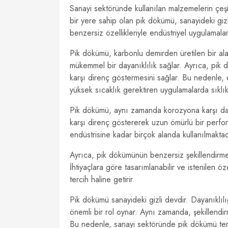
Sanayi sektöründe kullanılan malzemelerin çeşi
bir yere sahip olan pik dökümü, sanayideki gizli
benzersiz özellikleriyle endüstriyel uygulamala
Pik dökümü, karbonlu demirden üretilen bir alaş
mükemmel bir dayanıklılık sağlar. Ayrıca, pik d
karşı direnç göstermesini sağlar. Bu nedenle, en
yüksek sıcaklık gerektiren uygulamalarda sıklıkla
Pik dökümü, aynı zamanda korozyona karşı da 
karşı direnç göstererek uzun ömürlü bir perfor
endüstrisine kadar birçok alanda kullanılmaktad
Ayrıca, pik dökümünün benzersiz şekillendirm
İhtiyaçlara göre tasarımlanabilir ve istenilen ö
tercih haline getirir.
Pik dökümü sanayideki gizli devdir. Dayanıklıl
önemli bir rol oynar. Aynı zamanda, şekillendi
Bu nedenle, sanayi sektöründe pik dökümü ter