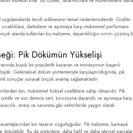
lmesini mümkün kılar. Bu özellik, tasarımcılara ve mühendislere daha
 uygulamalarda tercih edilmesinin temel nedenlerindendir. Grafitin
 sıcaklıklara, darbelere ve aşınmaya karşı mükemmel performans
irçok alanda kullanılan bu malzeme, dayanıklılığın sırrını çözmüş b
neği: Pik Dökümün Yükselişi
arasında büyük bir popülerlik kazanan ve inovasyonun başarılı
lojidir. Geleneksel döküm yöntemleriyle karşılaştırıldığında, pik
mli sonuçlar sunarak birçok avantaj sağlamaktadır.
örlerden biri, mükemmel fiziksel özelliklere sahip olmasıdır. Pik
k üretilir ve son derece sert, korozyona dayanıklı ve aşınmaya karşı
havacılık, enerji ve savunma gibi sektörlerde yaygın olarak
avantajlarından biri tasarım özgürlüğüdür. Pik malzeme, karmaşık
 dökülebilir. Bu da üreticilere, daha hafif ve daha işlevsel parçalar