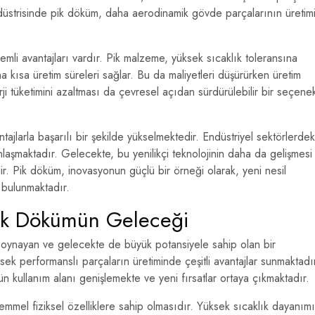
düstrisinde pik döküm, daha aerodinamik gövde parçalarının üretim
mli avantajları vardır. Pik malzeme, yüksek sıcaklık toleransına
a kısa üretim süreleri sağlar. Bu da maliyetleri düşürürken üretim
ji tüketimini azaltması da çevresel açıdan sürdürülebilir bir seçene
ntajlarla başarılı bir şekilde yükselmektedir. Endüstriyel sektörlerdek
nlaşmaktadır. Gelecekte, bu yenilikçi teknolojinin daha da gelişmesi
r. Pik döküm, inovasyonun güçlü bir örneği olarak, yeni nesil
a bulunmaktadır.
Pik Dökümün Geleceği
l oynayan ve gelecekte de büyük potansiyele sahip olan bir
k performanslı parçaların üretiminde çeşitli avantajlar sunmaktadı
kümün kullanım alanı genişlemekte ve yeni fırsatlar ortaya çıkmaktadır.
emmel fiziksel özelliklere sahip olmasıdır. Yüksek sıcaklık dayanımı