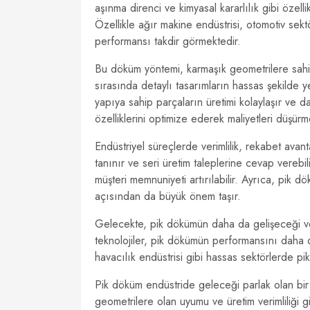
aşınma direnci ve kimyasal kararlılık gibi özell
Özellikle ağır makine endüstrisi, otomotiv sekt
performansı takdir görmektedir.
Bu döküm yöntemi, karmaşık geometrilere sahip
sırasında detaylı tasarımların hassas şekilde
yapıya sahip parçaların üretimi kolaylaşır ve 
özelliklerini optimize ederek maliyetleri düşürm
Endüstriyel süreçlerde verimlilik, rekabet avant
tanınır ve seri üretim taleplerine cevap verebi
müşteri memnuniyeti artırılabilir. Ayrıca, pik dök
açısından da büyük önem taşır.
Gelecekte, pik dökümün daha da gelişeceği ve
teknolojiler, pik dökümün performansını daha d
havacılık endüstrisi gibi hassas sektörlerde p
Pik döküm endüstride geleceği parlak olan bi
geometrilere olan uyumu ve üretim verimliliği g