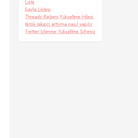
Liste
Sayfa Listesi
Threads Beğeni Yükseltme Hilesi
tiktok takipçi arttırma nasıl yapılır
Twitter Izlenme Yükseltme Şifresiz