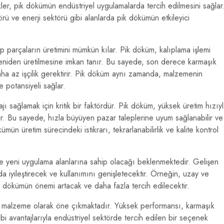
ikler, pik dökümün endüstriyel uygulamalarda tercih edilmesini sağlar
örü ve enerji sektörü gibi alanlarda pik dökümün etkileyici
 parçaların üretimini mümkün kılar. Pik döküm, kalıplama işlemi
 yeniden üretilmesine imkan tanır. Bu sayede, son derece karmaşık
daha az işçilik gerektirir. Pik döküm aynı zamanda, malzemenin
e potansiyeli sağlar.
ajı sağlamak için kritik bir faktördür. Pik döküm, yüksek üretim hızıy
lir. Bu sayede, hızla büyüyen pazar taleplerine uyum sağlanabilir ve
ümün üretim sürecindeki istikrarı, tekrarlanabilirlik ve kalite kontrol
 yeni uygulama alanlarına sahip olacağı beklenmektedir. Gelişen
a iyileştirecek ve kullanımını genişletecektir. Örneğin, uzay ve
ik dökümün önemi artacak ve daha fazla tercih edilecektir.
r malzeme olarak öne çıkmaktadır. Yüksek performansı, karmaşık
ibi avantajlarıyla endüstriyel sektörde tercih edilen bir seçenek