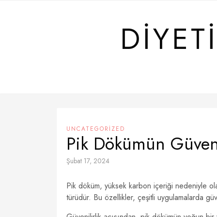
Skip
to
DIYET
content
UNCATEGORIZED
Pik Dökümün Güvenili
Şubat 17, 2024
Pik döküm, yüksek karbon içeriği nedeniyle ol
türüdür. Bu özellikler, çeşitli uygulamalarda güve
Güvenilirlik açısından, pik dökümün yoğun bi