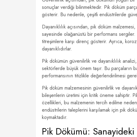
sonuçlar verdiği bilinmektedir. Pik döküm parç
gösterir. Bu nedenle, çeşitli endüstrilerde güven
Dayanıklılık açısından, pik döküm malzemesi, y
sayesinde olağanüstü bir performans sergiler.
titreşimlere karşı direnç gösterir. Ayrıca, koro
dayanıklıdırlar.
Pik dökümün güvenilirlik ve dayanıklılık analizi,
sektörlerde büyük önem taşır. Bu parçaların b
performansının titizlikle değerlendirilmesi ger
Pik döküm malzemesinin güvenilirlik ve dayanık
bileşenlerin üretimi için kritik öneme sahipti
özellikleri, bu malzemenin tercih edilme nedenler
endüstrilerin taleplerini karşılamak için pik dökü
koymaktadır.
Pik Dökümü: Sanayideki 