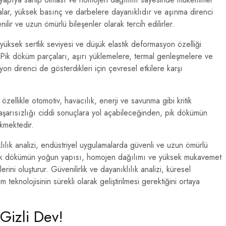
alar, yüksek basınç ve darbelere dayanıklıdır ve aşınma direnci
ilir ve uzun ömürlü bileşenler olarak tercih edilirler.
üksek sertlik seviyesi ve düşük elastik deformasyon özelliği
 Pik döküm parçaları, aşırı yüklemelere, termal genleşmelere ve
zyon direnci de gösterdikleri için çevresel etkilere karşı
 özellikle otomotiv, havacılık, enerji ve savunma gibi kritik
aşarısızlığı ciddi sonuçlara yol açabileceğinden, pik dökümün
ekmektedir.
lılık analizi, endüstriyel uygulamalarda güvenli ve uzun ömürlü
r. Pik dökümün yoğun yapısı, homojen dağılımı ve yüksek mukavemet
ini oluşturur. Güvenilirlik ve dayanıklılık analizi, küresel
m teknolojisinin sürekli olarak geliştirilmesi gerektiğini ortaya
Gizli Dev!