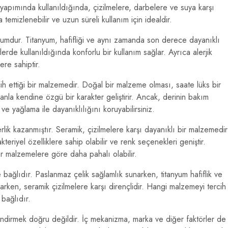
 yapımında kullanıldığında, çizilmelere, darbelere ve suya karşı
temizlenebilir ve uzun süreli kullanım için idealdir.
umdur. Titanyum, hafifliği ve aynı zamanda son derece dayanıklı
lerde kullanıldığında konforlu bir kullanım sağlar. Ayrıca alerjik
ere sahiptir.
cih ettiği bir malzemedir. Doğal bir malzeme olması, saate lüks bir
manla kendine özgü bir karakter geliştirir. Ancak, derinin bakım
ve yağlama ile dayanıklılığını koruyabilirsiniz.
rlik kazanmıştır. Seramik, çizilmelere karşı dayanıklı bir malzemedir
kteriyel özelliklere sahip olabilir ve renk seçenekleri geniştir.
ğer malzemelere göre daha pahalı olabilir.
 bağlıdır. Paslanmaz çelik sağlamlık sunarken, titanyum hafiflik ve
narken, seramik çizilmelere karşı dirençlidir. Hangi malzemeyi tercih
 bağlıdır.
ndirmek doğru değildir. İç mekanizma, marka ve diğer faktörler de