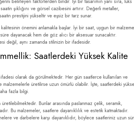
rini belirleyen faktörlerden biridir. İyi bir tasarımın yanı sıra, lüks
saatin şıklığını ve görsel cazibesini artırır. Değerli metaller,
aatin prestijini yükseltir ve eşsiz bir tarz sunar.
kalitesinin önemini anlamakla başlar. İyi bir saat, uygun bir malzem
n süre dayanacak hem de göz alıcı bir aksesuar sunacaktır.
 değil, aynı zamanda stilinizin bir ifadesidir.
ellik: Saatlerdeki Yüksek Kalite
ifadesi olarak da görülmektedir. Her gün saatlerce kullanılan ve
te malzemelerle üretilirse uzun ömürlü olabilir. İşte, saatlerdeki yüks
ha fazla bilgi.
üretilebilmektedir. Bunlar arasında paslanmaz çelik, seramik,
ktadır. Bu malzemeler, saatlere dayanıklılık ve estetik katmaktadır.
melere ve darbelere karşı dayanıklıdır, böylece saatleriniz uzun sü