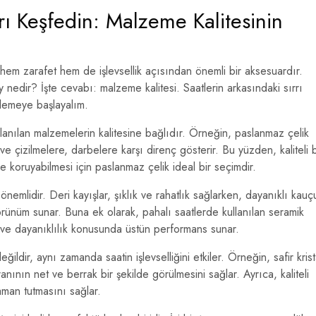
rrı Keşfedin: Malzeme Kalitesinin
r, hem zarafet hem de işlevsellik açısından önemli bir aksesuardır.
 nedir? İşte cevabı: malzeme kalitesi. Saatlerin arkasındaki sırrı
elemeye başlayalım.
llanılan malzemelerin kalitesine bağlıdır. Örneğin, paslanmaz çelik
e çizilmelere, darbelere karşı direnç gösterir. Bu yüzden, kaliteli b
 koruyabilmesi için paslanmaz çelik ideal bir seçimdir.
nemlidir. Deri kayışlar, şıklık ve rahatlık sağlarken, dayanıklı kauç
rünüm sunar. Buna ek olarak, pahalı saatlerde kullanılan seramik
ik ve dayanıklılık konusunda üstün performans sunar.
ğildir, aynı zamanda saatin işlevselliğini etkiler. Örneğin, safir krist
ranının net ve berrak bir şekilde görülmesini sağlar. Ayrıca, kaliteli
aman tutmasını sağlar.