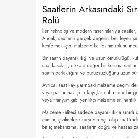
Saatlerin Arkasındaki Sı
Rolü
İleri teknoloji ve modern tasarımlarıyla saatle
Ancak, saatlerin gerçek değerini belirleyen şey
keşfetmek için, malzeme kalitesinin rolünü inc
Bir saatin dayanıklılığı ve uzun ömürlülüğü, ku
saat kasaları, dikkate değer bir koruma sağlar v
saatin parlaklığını ve pürüzsüzlüğünü uzun süre
Ayrıca, saat kayışlarındaki malzeme seçimi de ö
veya paslanmaz çelik kayışlar daha spor bir gö
veya titanyum gibi yenilikçi malzemeler, hafifl
Malzeme kalitesi sadece dayanıklılıkla sınırlı de
camlar, çizilmelere karşı dirençli olup saat kad
bir iç mekanizma, saatlerin doğru ve hassas z