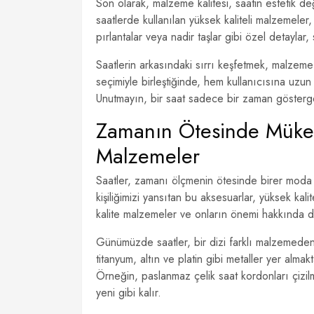
Son olarak, malzeme kalitesi, saatin estetik değe
saatlerde kullanılan yüksek kaliteli malzemeler, 
pırlantalar veya nadir taşlar gibi özel detaylar, s
Saatlerin arkasındaki sırrı keşfetmek, malzeme 
seçimiyle birleştiğinde, hem kullanıcısına uzu
Unutmayın, bir saat sadece bir zaman göstergesi
Zamanın Ötesinde Mükemm
Malzemeler
Saatler, zamanı ölçmenin ötesinde birer moda 
kişiliğimizi yansıtan bu aksesuarlar, yüksek kali
kalite malzemeler ve onların önemi hakkında da
Günümüzde saatler, bir dizi farklı malzemeden 
titanyum, altın ve platin gibi metaller yer alma
Örneğin, paslanmaz çelik saat kordonları çizil
yeni gibi kalır.