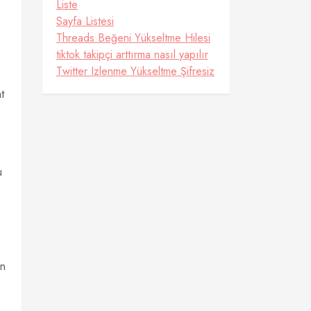
Liste
Sayfa Listesi
Threads Beğeni Yükseltme Hilesi
tiktok takipçi arttırma nasıl yapılır
Twitter Izlenme Yükseltme Şifresiz
t
u
an