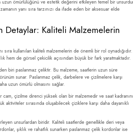
n uzun ömürlülüğünü ve estetik değerini etkileyen temel bir unsurdu
zamanın yanı sıra tarzınızı da ifade eden bir aksesuar elde
n Detaylar: Kaliteli Malzemelerin
nı sıra kullanılan kaliteli malzemelerin de önemli bir rol oynadığıdır.
lık hem de görsel çekicilik açısından büyük bir fark yaratmaktadır.
erden biri paslanmaz çeliktir. Bu malzeme, saatlerin uzun süre
rünüm sunar. Paslanmaz çelik, darbelere ve çizilmelere karşı
 daha uzun ömürlü olmasını sağlar.
ir cam, çizilme direnci yüksek olan bir malzemedir ve saat kadranın
ük aktiviteler sırasında oluşabilecek çiziklere karşı daha dayanıklı
rleyen unsurlardan biridir. Kaliteli saatlerde genellikle deri veya
ordonlar, şıklık ve rahatlık sunarken paslanmaz çelik kordonlar ise