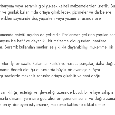
, titanyum veya seramik gibi yüksek kaliteli malzemelerden üretilir. Bu
r ve günlük kullanımda ortaya çıkabilecek çizilmeler ve darbelere
özellikleri sayesinde duş yaparken veya yüzme sırasında bile
ı zamanda estetik açıdan da çekicidir. Paslanmaz çelikten yapılan saa
itanyum ise hafif ve dayanıklı bir malzeme olduğundan, saatlere
r. Seramik kullanılan saatler ise şıklıkla dayanıklılığı mükemmel bir
iler. İyi bir saatte kullanılan kaliteli ve hassas parçalar, daha doğr
anın önemli olduğu durumlarda büyük bir avantajdır. Aynı
ğı saatlerde mekanik sorunlar ortaya çıkabilir ve saat doğru
anıklılığı, estetiği ve işlevselliği üzerinde büyük bir etkiye sahiptir.
 ömürlü olmanın yanı sıra göz alıcı bir görünüm sunar ve doğru zam
en en iyi deneyimi istiyorsanız, malzeme kalitesine dikkat etmek