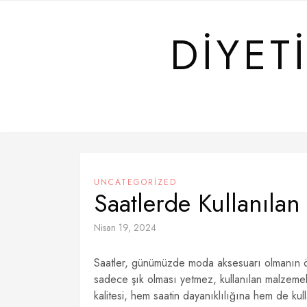
Skip
to
DIYET
content
UNCATEGORIZED
Saatlerde Kullanıla
Nisan 19, 2024
Saatler, günümüzde moda aksesuarı olmanın ötesi
sadece şık olması yetmez, kullanılan malzemel
kalitesi, hem saatin dayanıklılığına hem de ku