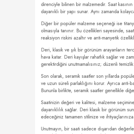
direnciyle bilinen bir malzemedir. Saat kasının
dayanıklı bir yapı sunar. Aynı zamanda kolayca 
Diğer bir popüler malzeme seçeneği ise titany
olmasıyla tanınır. Bu özellikleri sayesinde, saat
reaksiyon riskini azaltır ve anti-manyetik özellikl
Deri, klasik ve şık bir görünüm arayanların ter
hava katar. Deri kayışlar rahatlık sağlar ve za
gerektirdiğini unutmamalısınız; düzenli temizlik 
Son olarak, seramik saatler son yıllarda popüle
ve uzun süreli parlaklığını korur. Ayrıca anti-ba
Bununla birlikte, seramik saatler genellikle di
Saatinizin değeri ve kalitesi, malzeme seçimine
dayanıklılık sağlar. Deri klasik bir görünüm su
edeceğiniz tamamen stilinize ve ihtiyaçlarınıza
Unutmayın, bir saati sadece dışarıdan değerle