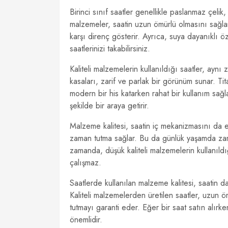
Birinci sınıf saatler genellikle paslanmaz çelik
malzemeler, saatin uzun ömürlü olmasını sağla
karşı direnç gösterir. Ayrıca, suya dayanıklı 
saatlerinizi takabilirsiniz.
Kaliteli malzemelerin kullanıldığı saatler, ayn
kasaları, zarif ve parlak bir görünüm sunar. T
modern bir his katarken rahat bir kullanım sağla
şekilde bir araya getirir.
Malzeme kalitesi, saatin iç mekanizmasını da etk
zaman tutma sağlar. Bu da günlük yaşamda zam
zamanda, düşük kaliteli malzemelerin kullanıldı
çalışmaz.
Saatlerde kullanılan malzeme kalitesi, saatin day
Kaliteli malzemelerden üretilen saatler, uzun
tutmayı garanti eder. Eğer bir saat satın alırk
önemlidir.