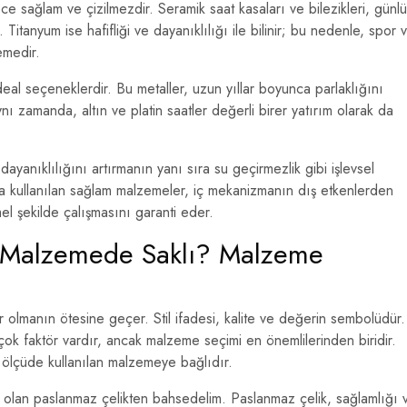
 sağlam ve çizilmezdir. Seramik saat kasaları ve bilezikleri, günl
 Titanyum ise hafifliği ve dayanıklılığı ile bilinir; bu nedenle, spor 
emedir.
 ideal seçeneklerdir. Bu metaller, uzun yıllar boyunca parlaklığını
ynı zamanda, altın ve platin saatler değerli birer yatırım olarak da
dayanıklılığını artırmanın yanı sıra su geçirmezlik gibi işlevsel
nda kullanılan sağlam malzemeler, iç mekanizmanın dış etkenlerden
l şekilde çalışmasını garanti eder.
i Malzemede Saklı? Malzeme
olmanın ötesine geçer. Stil ifadesi, kalite ve değerin sembolüdür.
ok faktör vardır, ancak malzeme seçimi en önemlilerinden biridir.
 ölçüde kullanılan malzemeye bağlıdır.
i olan paslanmaz çelikten bahsedelim. Paslanmaz çelik, sağlamlığı 