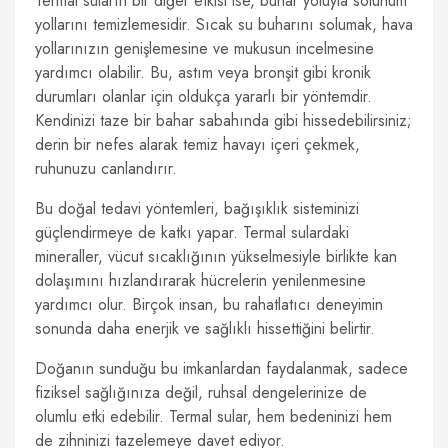
Termal suların bir diğer etkisi ise, buhar yoluyla solunum
yollarını temizlemesidir. Sıcak su buharını solumak, hava
yollarınızın genişlemesine ve mukusun incelmesine
yardımcı olabilir. Bu, astım veya bronşit gibi kronik
durumları olanlar için oldukça yararlı bir yöntemdir.
Kendinizi taze bir bahar sabahında gibi hissedebilirsiniz;
derin bir nefes alarak temiz havayı içeri çekmek,
ruhunuzu canlandırır.
Bu doğal tedavi yöntemleri, bağışıklık sisteminizi
güçlendirmeye de katkı yapar. Termal sulardaki
mineraller, vücut sıcaklığının yükselmesiyle birlikte kan
dolaşımını hızlandırarak hücrelerin yenilenmesine
yardımcı olur. Birçok insan, bu rahatlatıcı deneyimin
sonunda daha enerjik ve sağlıklı hissettiğini belirtir.
Doğanın sunduğu bu imkanlardan faydalanmak, sadece
fiziksel sağlığınıza değil, ruhsal dengelerinize de
olumlu etki edebilir. Termal sular, hem bedeninizi hem
de zihninizi tazelemeye davet ediyor.