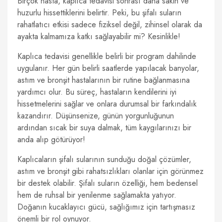
Birçok hasta, kaplıca tedavisi sonrası daha sakin ve
huzurlu hissettiklerini belirtir. Peki, bu şifalı suların
rahatlatıcı etkisi sadece fiziksel değil, zihinsel olarak da
ayakta kalmamıza katkı sağlayabilir mi? Kesinlikle!
Kaplıca tedavisi genellikle belirli bir program dahilinde
uygulanır. Her gün belirli saatlerde yapılacak banyolar,
astım ve bronşit hastalarının bir rutine bağlanmasına
yardımcı olur. Bu süreç, hastaların kendilerini iyi
hissetmelerini sağlar ve onlara durumsal bir farkındalık
kazandırır. Düşünsenize, günün yorgunluğunun
ardından sıcak bir suya dalmak, tüm kaygılarınızı bir
anda alıp götürüyor!
Kaplıcaların şifalı sularının sunduğu doğal çözümler,
astım ve bronşit gibi rahatsızlıkları olanlar için görünmez
bir destek olabilir. Şifalı suların özelliği, hem bedensel
hem de ruhsal bir yenilenme sağlamakta yatıyor.
Doğanın kucaklayıcı gücü, sağlığımız için tartışmasız
önemli bir rol oynuyor.