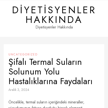
Skip
DIYETISYENLER
to
content
HAKKINDA
Diyetisyenler Hakkında
UNCATEGORIZED
Şifalı Termal Suların
Solunum Yolu
Hastalıklarına Faydaları
Aralık 3, 2024
Öncelikle, termal suların içeriğindeki mineraller,
vücudumuzun ihtiyaç duyduğu birçok elementi