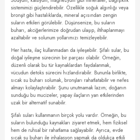
Sodyum, kalsiyum, magnezyum gibi mineraller, bağışıklık
sistemimizi güçlendirebilir. Özellikle soğuk algınlığı veya
bronşit gibi hastalıklarda, mineral açısından zengin
suların etkileri görülebilir. Düşünsenize, bu suların
buharı, akciğerlerimize doğrudan ulaşıp, iltihaplanmayı
azaltabilir ve solunum yollarımızı temizleyebilir.
Her hasta, ilaç kullanmadan da iyileşebilir. Şifalı sular, bu
doğal iyileşme sürecinin bir parçası olabilir. Örneğin,
düzenli olarak bu tür kaynaklardan faydalanmak,
vücudun detoks sürecini hızlandırabilir. Bununla birlikte,
sıcak su buharı solumak, bronşları rahatlatabilir ve nefes
almayı kolaylaştırabilir. Şunu unutmamak lazım; doğanın
sunduğu bu mucizeler, yapay ilaçların yan etkilerinden
uzak bir alternatif sunabilir.
Şifalı suları kullanmanın birçok yolu vardır. Örneğin, bu
suların bulunduğu kaynakları ziyaret etmek, hem fiziksel
hem de ruhsal bir rahatlama sağlayabilir. Ayrıca, evde
sıcak su buharı ile inhalasyon yapmak da oldukça etkili