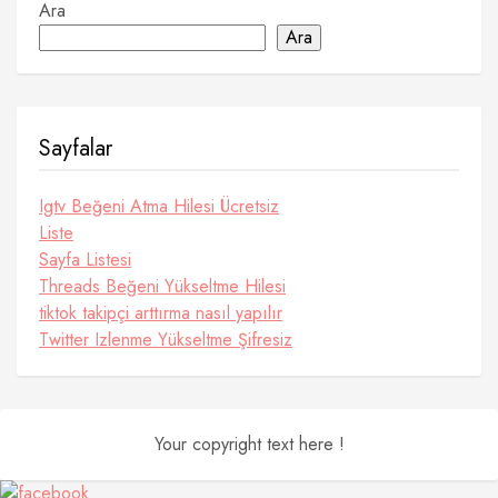
Ara
Ara
Sayfalar
Igtv Beğeni Atma Hilesi Ücretsiz
Liste
Sayfa Listesi
Threads Beğeni Yükseltme Hilesi
tiktok takipçi arttırma nasıl yapılır
Twitter Izlenme Yükseltme Şifresiz
Your copyright text here !