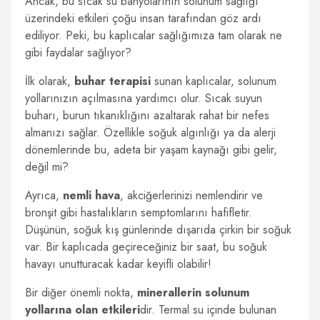
Ancak, bu sıcak su banyolarının solunum sağlığı
üzerindeki etkileri çoğu insan tarafından göz ardı
ediliyor. Peki, bu kaplıcalar sağlığımıza tam olarak ne
gibi faydalar sağlıyor?
İlk olarak,
buhar terapisi
sunan kaplıcalar, solunum
yollarınızın açılmasına yardımcı olur. Sıcak suyun
buharı, burun tıkanıklığını azaltarak rahat bir nefes
almanızı sağlar. Özellikle soğuk algınlığı ya da alerji
dönemlerinde bu, adeta bir yaşam kaynağı gibi gelir,
değil mi?
Ayrıca,
nemli hava
, akciğerlerinizi nemlendirir ve
bronşit gibi hastalıkların semptomlarını hafifletir.
Düşünün, soğuk kış günlerinde dışarıda çirkin bir soğuk
var. Bir kaplıcada geçireceğiniz bir saat, bu soğuk
havayı unutturacak kadar keyifli olabilir!
Bir diğer önemli nokta,
minerallerin solunum
yollarına olan etkileri
dir. Termal su içinde bulunan