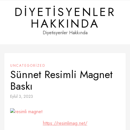
Skip
DIYETISYENLER
to
content
HAKKINDA
Diyetisyenler Hakkında
UNCATEGORIZED
Sünnet Resimli Magnet
Baskı
Eylül 3, 2023
https://resimlimag.net/