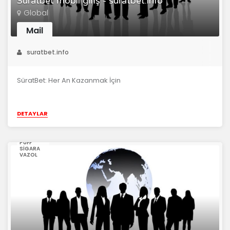
Süratbet mobil giriş - suratbet.info
Global
Mail
suratbet.info
SüratBet: Her An Kazanmak İçin
DETAYLAR
PUFF
SIGARA
VAZOL