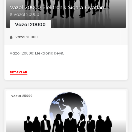
Vazol 20000 Elektronik Sigara Fiyatları
Vazol 20000
Vazol 20000
Vazol 20000
Vazol 20000: Elektronik keyif.
DETAYLAR
VAZOL 25000