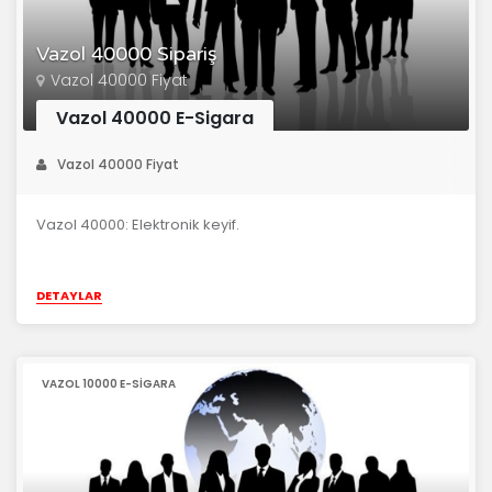
Vazol 40000 Sipariş
Vazol 40000 Fiyat
Vazol 40000 E-Sigara
Vazol 40000 Fiyat
Vazol 40000: Elektronik keyif.
DETAYLAR
VAZOL 10000 E-SIGARA