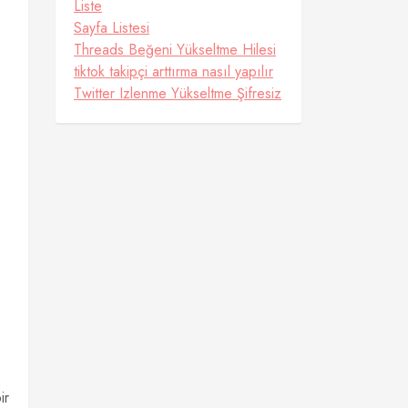
Liste
Sayfa Listesi
Threads Beğeni Yükseltme Hilesi
tiktok takipçi arttırma nasıl yapılır
Twitter Izlenme Yükseltme Şifresiz
ir