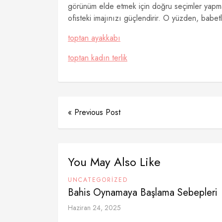
görünüm elde etmek için doğru seçimler yapma
ofisteki imajınızı güçlendirir. O yüzden, babetl
toptan ayakkabı
toptan kadın terlik
« Previous Post
You May Also Like
UNCATEGORIZED
Bahis Oynamaya Başlama Sebepleri
Haziran 24, 2025