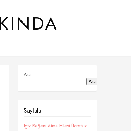
KKINDA
Ara
Ara
Sayfalar
Igtv Beğeni Atma Hilesi Ücretsiz