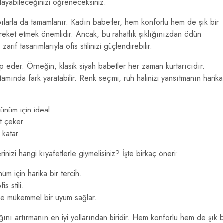
layabileceğinizi öğreneceksiniz.
abılarla da tamamlanır. Kadın babetler, hem konforlu hem de şık bir
reket etmek önemlidir. Ancak, bu rahatlık şıklığınızdan ödün
if tasarımlarıyla ofis stilinizi güçlendirebilir.
ap eder. Örneğin, klasik siyah babetler her zaman kurtarıcıdır.
amında fark yaratabilir. Renk seçimi, ruh halinizi yansıtmanın harika
nüm için ideal.
at çeker.
 katar.
nizi hangi kıyafetlerle giymelisiniz? İşte birkaç öneri:
üm için harika bir tercih.
s stili.
de mükemmel bir uyum sağlar.
ğını artırmanın en iyi yollarından biridir. Hem konforlu hem de şık b