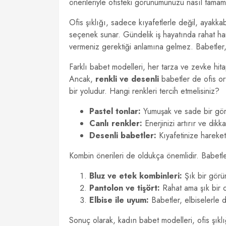
önerileriyle ofisteki görünümünüzü nasıl tamam
Ofis şıklığı, sadece kıyafetlerle değil, ayakk
seçenek sunar. Gündelik iş hayatında rahat ha
vermeniz gerektiği anlamına gelmez. Babetler, zar
Farklı babet modelleri, her tarza ve zevke hit
Ancak,
renkli ve desenli
babetler de ofis ort
bir yoludur. Hangi renkleri tercih etmelisiniz?
Pastel tonlar:
Yumuşak ve sade bir görü
Canlı renkler:
Enerjinizi artırır ve dikk
Desenli babetler:
Kıyafetinize hareket
Kombin önerileri de oldukça önemlidir. Babetleri
Bluz ve etek kombinleri:
Şık bir görün
Pantolon ve tişört:
Rahat ama şık bir ofi
Elbise ile uyum:
Babetler, elbiselerle 
Sonuç olarak, kadın babet modelleri, ofis şıklı