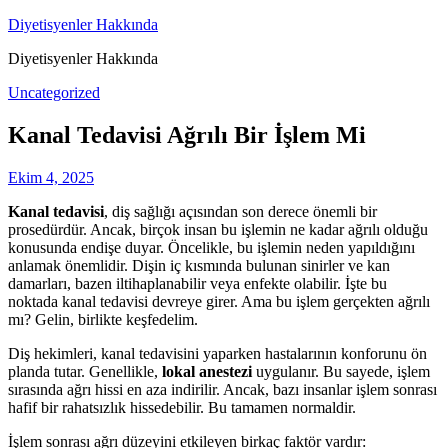
Skip
Diyetisyenler Hakkında
to
Diyetisyenler Hakkında
content
Uncategorized
Kanal Tedavisi Ağrılı Bir İşlem Mi
Ekim 4, 2025
Kanal tedavisi
, diş sağlığı açısından son derece önemli bir
prosedürdür. Ancak, birçok insan bu işlemin ne kadar ağrılı olduğu
konusunda endişe duyar. Öncelikle, bu işlemin neden yapıldığını
anlamak önemlidir. Dişin iç kısmında bulunan sinirler ve kan
damarları, bazen iltihaplanabilir veya enfekte olabilir. İşte bu
noktada kanal tedavisi devreye girer. Ama bu işlem gerçekten ağrılı
mı? Gelin, birlikte keşfedelim.
Diş hekimleri, kanal tedavisini yaparken hastalarının konforunu ön
planda tutar. Genellikle,
lokal anestezi
uygulanır. Bu sayede, işlem
sırasında ağrı hissi en aza indirilir. Ancak, bazı insanlar işlem sonrası
hafif bir rahatsızlık hissedebilir. Bu tamamen normaldir.
İşlem sonrası ağrı düzeyini etkileyen birkaç faktör vardır: