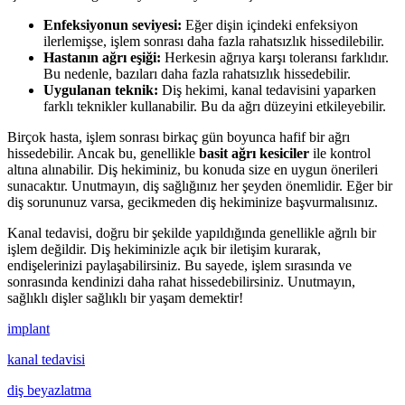
Enfeksiyonun seviyesi:
Eğer dişin içindeki enfeksiyon
ilerlemişse, işlem sonrası daha fazla rahatsızlık hissedilebilir.
Hastanın ağrı eşiği:
Herkesin ağrıya karşı toleransı farklıdır.
Bu nedenle, bazıları daha fazla rahatsızlık hissedebilir.
Uygulanan teknik:
Diş hekimi, kanal tedavisini yaparken
farklı teknikler kullanabilir. Bu da ağrı düzeyini etkileyebilir.
Birçok hasta, işlem sonrası birkaç gün boyunca hafif bir ağrı
hissedebilir. Ancak bu, genellikle
basit ağrı kesiciler
ile kontrol
altına alınabilir. Diş hekiminiz, bu konuda size en uygun önerileri
sunacaktır. Unutmayın, diş sağlığınız her şeyden önemlidir. Eğer bir
diş sorununuz varsa, gecikmeden diş hekiminize başvurmalısınız.
Kanal tedavisi, doğru bir şekilde yapıldığında genellikle ağrılı bir
işlem değildir. Diş hekiminizle açık bir iletişim kurarak,
endişelerinizi paylaşabilirsiniz. Bu sayede, işlem sırasında ve
sonrasında kendinizi daha rahat hissedebilirsiniz. Unutmayın,
sağlıklı dişler sağlıklı bir yaşam demektir!
implant
kanal tedavisi
diş beyazlatma