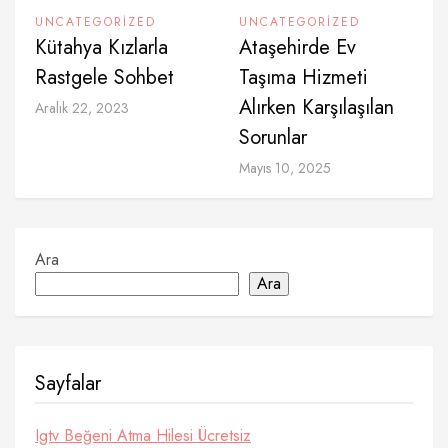
UNCATEGORIZED
UNCATEGORIZED
Kütahya Kızlarla
Ataşehirde Ev
Rastgele Sohbet
Taşıma Hizmeti
Alırken Karşılaşılan
Aralık 22, 2023
Sorunlar
Mayıs 10, 2025
Ara
Ara
Sayfalar
Igtv Beğeni Atma Hilesi Ücretsiz