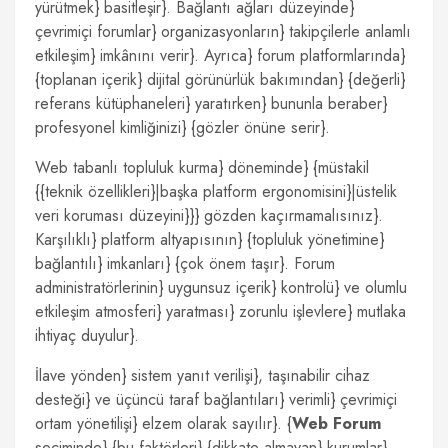
yürütmek} basitleşir}. Bağlantı ağları düzeyinde}
çevrimiçi forumlar} organizasyonların} takipçilerle anlamlı
etkileşim} imkânını verir}. Ayrıca} forum platformlarında}
{toplanan içerik} dijital görünürlük bakımından} {değerli}
referans kütüphaneleri} yaratırken} bununla beraber}
profesyonel kimliğinizi} {gözler önüne serir}.
Web tabanlı topluluk kurma} döneminde} {müstakil
{{teknik özellikleri}|başka platform ergonomisini}|üstelik
veri koruması düzeyini}}} gözden kaçırmamalısınız}.
Karşılıklı} platform altyapısının} {topluluk yönetimine}
bağlantılı} imkanları} {çok önem taşır}. Forum
administratörlerinin} uygunsuz içerik} kontrolü} ve olumlu
etkileşim atmosferi} yaratması} zorunlu işlevlere} mutlaka
ihtiyaç duyulur}.
İlave yönden} sistem yanıt verilişi}, taşınabilir cihaz
desteği} ve üçüncü taraf bağlantıları} verimli} çevrimiçi
ortam yönetilişi} elzem olarak sayılır}. {
Web Forum
seçiminde} {bu faktörleri} {dikkate almayan} kurumlar}