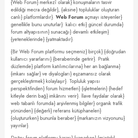
{Web Forum} merkezî olarak} konuşmaların tasvir
edildiği mecra değildir}, {aksine} topluluklar oluşturan
canlı} platformlardır}.
Web Forum
açmayı isteyenler}
genellikle bunu unuturlar}: kalıcı etki} güncel durumda}
forum altyapısının} sunacağı} devamlı etkileşim}
{yeteneklerinde} {yatmaktadır}.
{Bir Web Forum platformu seçmeniz} birçok} {doğrudan
kullanıcı yararlarını} {beraberinde getirir}. Pratik
düzlemde} platform katılımcılarına} her an bağlanma}
{imkanı sağlar} ve diyalogları} eşzamansız olarak
gerçekleştirmek} kolaylaşır}. Topluluk yapısı
perspektifinden} forum hizmetleri} {işletmelerin} {hedef
kitleyle derin bağ} imkânını verir}. İlave faydalar olarak}
web tabanlı forumda} arşivlenmiş bilgiler} organik trafik
yönünden} {değerli} referans kütüphaneleri}
{oluştururken} bununla beraber} {markanızın vizyonunu}
yayınlar}.
Doğru forum platformu kararı} {yaparken} {müstakil