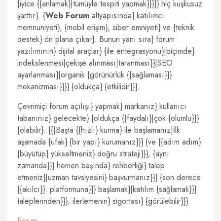
{iyice {{anlamak}|tümüyle tespiti yapmak}}}}} hiç kuşkusuz
şarttır}. {
Web Forum
altyapısında} katılımcı
memnuniyeti}, {mobil erişim}, siber emniyeti} ve {teknik
destek} ön plana çıkar}. Bunun yanı sıra} forum
yazılımının} dijital araçlar} {ile entegrasyonu}|biçimde}
indekslenmesi|çekişe alınması|taranması}}|SEO
ayarlanması}|organik {görünürlük {{sağlaması}}}
mekanizması}}}} {oldukça} {etkilidir}}}.
Çevrimiçi forum açılışı} yapmak} markanız} kullanıcı
tabanınız} gelecekte} {oldukça {{faydalı}|çok {olumlu}}}
{olabilir}. {{{Başta {{hızlı} kurma} ile başlamanız|İlk
aşamada {ufak} {bir yapı} kurumanız}}} {ve {{adım adım}
{büyütüp} yükseltmeniz} doğru strateji}}}, {aynı
zamanda}}} hemen başında} rehberliği} talep
etmeniz}|uzman tavsiyesini} başvurmanız}}} {son derece
{{akılcı}}. platformuna}}} başlamak}|katılım {sağlamak}}}
taleplerinden}}}, ilerlemenin} sigortası} {görülebilir}}}.
Forum