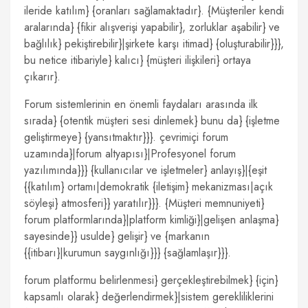
ileride katılım} {oranları sağlamaktadır}. {Müşteriler kendi
aralarında} {fikir alışverişi yapabilir}, zorluklar aşabilir} ve
bağlılık} pekiştirebilir}|şirkete karşı itimad} {oluşturabilir}}},
bu netice itibariyle} kalıcı} {müşteri ilişkileri} ortaya
çıkarır}.
Forum sistemlerinin en önemli faydaları arasında ilk
sırada} {otentik müşteri sesi dinlemek} bunu da} {işletme
geliştirmeye} {yansıtmaktır}}}. çevrimiçi forum
uzamında}|forum altyapısı}|Profesyonel forum
yazılımında}}} {kullanıcılar ve işletmeler} anlayış}|{eşit
{{katılım} ortamı|demokratik {iletişim} mekanizması|açık
söyleşi} atmosferi}} yaratılır}}}. {Müşteri memnuniyeti}
forum platformlarında}|platform kimliği}|gelişen anlaşma}
sayesinde}} usulde} gelişir} ve {markanın
{{itibarı}|kurumun saygınlığı}}} {sağlamlaşır}}}.
forum platformu belirlenmesi} gerçekleştirebilmek} {için}
kapsamlı olarak} değerlendirmek}|sistem gerekliliklerini