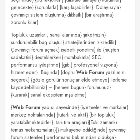
gelecekte} {sorunlarla} {karşılaşabilirler}. Dolayısıyla}
çevrimiçi sistem oluşturma} dikkatlı} {bir araştırma}
zorunlu kılar}.
Topluluk uzamları, sanal alanında} şirketinizin}
sürdürülebilir bağ oluştur} stratejilerinden zikredilir}.
Çevrimiçi forum açmak} isabetli yönetimi} ile {müşteri
sadakatini} desteklerken} mutabakatla} SEO
performansu iyileştirme} {gibi} profesyonel vizyona}
hizmet eder}. Başında} {doğru
Web Forum
yazılımını
seçerek} {gözle görülür sonuçlar elde etmeye} ilerleme
kaydedebilirsiniz} – {hemen bugün} forumunuz}
{kurarak} sanal ekosistem inşa etme}.
{
Web Forum
yapısı sayesinde} {işletmeler ve markalar}
merkez noktalarında} {tutarlı ve aktif} {bir topluluk}
yaratabilmektedirler}. tanıtım araçları}|Eski zamankı
temas mekanizmaları}}} mukayese edildiğinde} çevrimiçi
forum sistemleri} performans bakımından oldukça}