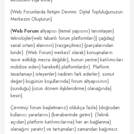
{Web Forumlarda İletişim Devrimi: Dijital Topluluğunuzun
Merkezini Oluşturun}
{
Web Forum
altyapısı {temel yapısını} tanımlayan}
teknolojiler|web tabanlı forum platformları}} çağdaş}
sanal ortam} alanının} {vazgeçilmez} {parçalarından
biridir}. {Web Forum} merkezî olarak} konuşmaların
tasvir edildiği mecra değildir}, bunun yerine} katılımcıları
mobilize eden} hareketli} platformlardır}. Platform
tasarlamayı} isteyenler} nadiren fark ederler}: somut
değer} bugünün koşullarında} forum altyapısının}
{sunduğu} {uzun dönem ilişkilendirme} olanağında}
kesin}.
Çevrimiçi forum başlatmanız} oldukça fazla} {doğrudan
kullanıcı yararlarını} {beraberinde getirir}. {Teknik
açıdan} platform katılımcılarına} her an bağlanma}
olanağını yaratır} ve tartışmaları} zamandan bağımsız