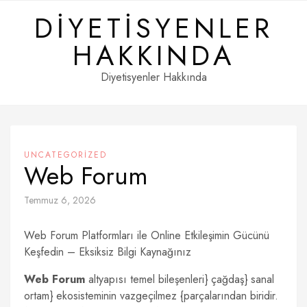
Skip
DIYETISYENLER
to
content
HAKKINDA
Diyetisyenler Hakkında
UNCATEGORIZED
Web Forum
Temmuz 6, 2026
Web Forum Platformları ile Online Etkileşimin Gücünü
Keşfedin – Eksiksiz Bilgi Kaynağınız
Web Forum
altyapısı temel bileşenleri} çağdaş} sanal
ortam} ekosisteminin vazgeçilmez {parçalarından biridir.