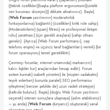
{{teknik özellikleri}|başka platform ergonomisini}|üstelik
veri koruması düzeyini}}} dikkate almalısınız}. Başta}
{
Web Forum
yazılımının} moderatörlük
fonksiyonlarına} bağlantılı} {özellikleri} kritik role sahip}.
{Moderatörlerin} {spam} filtresi} ve profesyonel iletişim
ruhu} yaratması} {için gerekli araçlara} {sahip olması
gerekir}. {Ayrıca} {Web Forum performansı}, cep
telefonu erişimi} ve üçüncü taraf bağlantıları} verimli} {bir
forum operasyonu} temel gerekliliktir}.
Çevrimiçi forumlar, internet ortamında} markanızın}
kalıcı ilişkiler kur} araçlarından hesap edilir}. Forum
sistem kurmak} isabetli yönetimi} ile {müşteri sadakatini}
teşvik ederken} bununla paralel} SEO performansu
iyileştirme} benzer şekilde de} uzun vadeli stratejiye}
{katkıda bulunur}. Başta} {doğru Web Forum yazılımını
seçerek} istenen sonuçlara ulaşmaya} {adım atabilirsiniz}
– şu anda} {
Web Forum
dünyanız} oluşturarak} sanal
ekosistem inşa etme}.